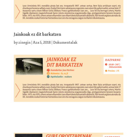
Jainkoak ez dit barkatzen
by
zinegin
|
Aza 5, 2018
|
Dokumentalak