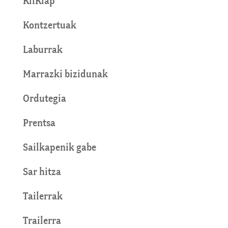
KliKlap
Kontzertuak
Laburrak
Marrazki bizidunak
Ordutegia
Prentsa
Sailkapenik gabe
Sar hitza
Tailerrak
Trailerra