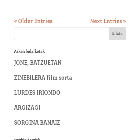
« Older Entries
Next Entries »
Azken bidalketak
JONE, BATZUETAN
ZINEBILERA film sorta
LURDES IRIONDO
ARGIZAGI
SORGINA BANAIZ