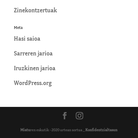
Zinekontzertuak
Meta
Hasi saioa
Sarreren jarioa
Iruzkinen jarioa
WordPress.org
Miatu
ren eskutik - 2020 urtean sortua _
Konfidentzialtasun