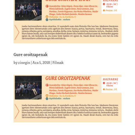
Gure oroitzapenak
by
zinegin
|
Aza 5, 2018
|
Filmak