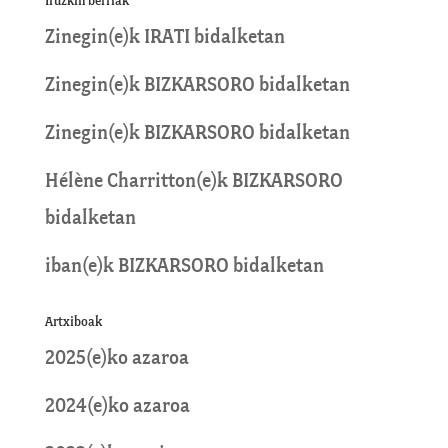
Iruzkin berriak
Zinegin
(e)k
IRATI
bidalketan
Zinegin
(e)k
BIZKARSORO
bidalketan
Zinegin
(e)k
BIZKARSORO
bidalketan
Hélène Charritton
(e)k
BIZKARSORO
bidalketan
iban
(e)k
BIZKARSORO
bidalketan
Artxiboak
2025(e)ko azaroa
2024(e)ko azaroa