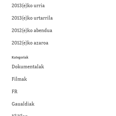
2013(e)ko urria
2013(e)ko urtarrila
2012(e)ko abendua
2012(e)ko azaroa
Kategoriak
Dokumentalak
Filmak
FR
Gaualdiak