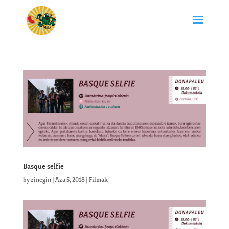
Basque selfie
by
zinegin
|
Aza 5, 2018
|
Filmak