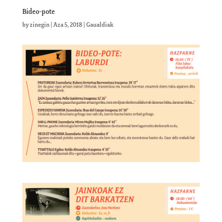
Bideo-pote
by
zinegin
|
Aza 5, 2018
|
Gaualdiak