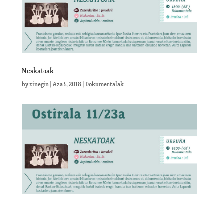
Neskatoak
by
zinegin
|
Aza 5, 2018
|
Dokumentalak