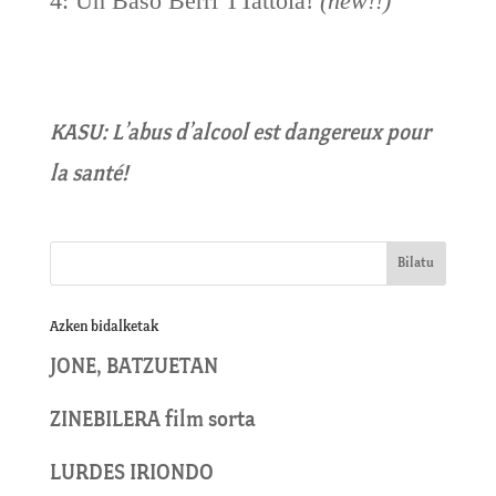
4: Un Baso Berri TTattola!
(new!!)
KASU: L’abus d’alcool est dangereux pour
la santé!
Azken bidalketak
JONE, BATZUETAN
ZINEBILERA film sorta
LURDES IRIONDO