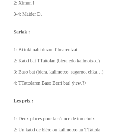
2: Ximun I.
3-4: Maider D.
Sariak :
1: Bi toki nahi duzun filmarentzat
2: Katxi bat TTattolan (biera edo kalimotxo..)
3: Baso bat (biera, kalimotxo, sagarno, ehka…)
4: TTattolaren Baso Berri bat!
(new!!)
Les prix :
1: Deux places pour la séance de ton choix
2: Un katxi de bière ou kalimotxo au TTattola