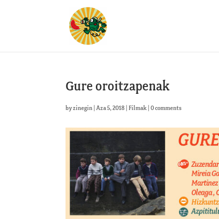
Gure oroitzapenak
by
zinegin
|
Aza 5, 2018
|
Filmak
|
0 comments