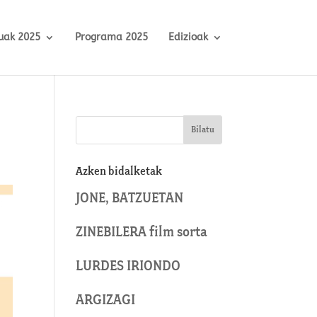
uak 2025
Programa 2025
Edizioak
Azken bidalketak
JONE, BATZUETAN
ZINEBILERA film sorta
LURDES IRIONDO
ARGIZAGI