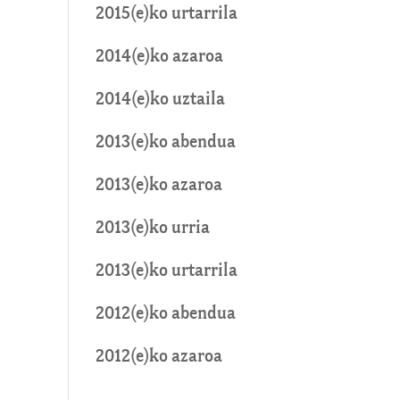
2015(e)ko urtarrila
2014(e)ko azaroa
2014(e)ko uztaila
2013(e)ko abendua
2013(e)ko azaroa
2013(e)ko urria
2013(e)ko urtarrila
2012(e)ko abendua
2012(e)ko azaroa