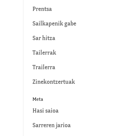
Prentsa
Sailkapenik gabe
Sar hitza
Tailerrak
Trailerra
Zinekontzertuak
Meta
Hasi saioa
Sarreren jarioa