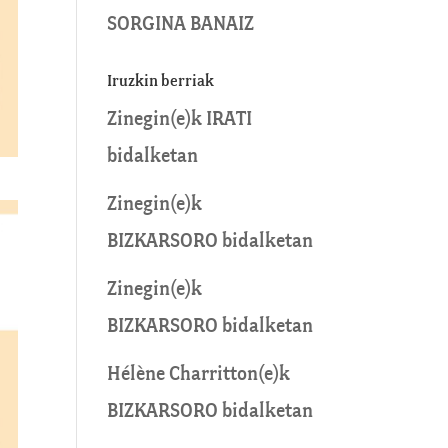
SORGINA BANAIZ
Iruzkin berriak
Zinegin
(e)k
IRATI
bidalketan
Zinegin
(e)k
BIZKARSORO
bidalketan
Zinegin
(e)k
BIZKARSORO
bidalketan
Hélène Charritton
(e)k
BIZKARSORO
bidalketan