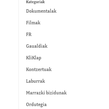
Kategoriak
Dokumentalak
Filmak
FR
Gaualdiak
KliKlap
Kontzertuak
Laburrak
Marrazki bizidunak
Ordutegia