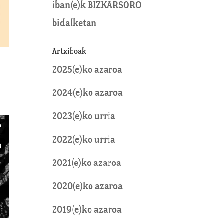
iban
(e)k
BIZKARSORO
bidalketan
Artxiboak
2025(e)ko azaroa
2024(e)ko azaroa
2023(e)ko urria
2022(e)ko urria
2021(e)ko azaroa
2020(e)ko azaroa
2019(e)ko azaroa