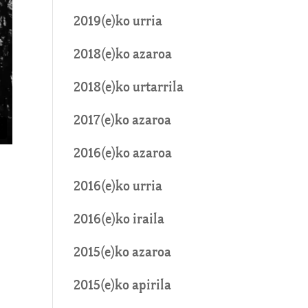
2019(e)ko urria
2018(e)ko azaroa
2018(e)ko urtarrila
2017(e)ko azaroa
2016(e)ko azaroa
2016(e)ko urria
2016(e)ko iraila
2015(e)ko azaroa
2015(e)ko apirila