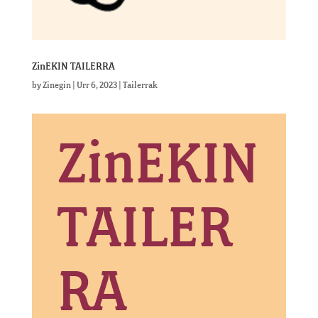
ZinEKIN TAILERRA
by
Zinegin
|
Urr 6, 2023
|
Tailerrak
ZinEKIN
TAILER
RA