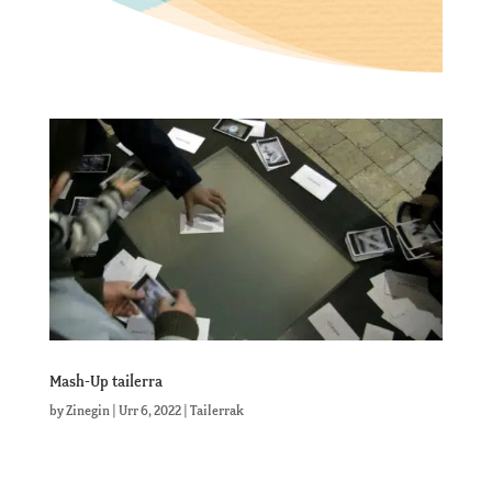
Mash-Up tailerra
by
Zinegin
|
Urr 6, 2022
|
Tailerrak