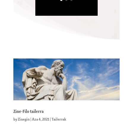
Zine-Filo tailerra
by
Zinegin
|
Aza 4, 2021
|
Tailerrak