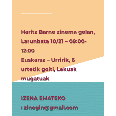
Haritz Barne zinema gelan,
Larunbata 10/21 – 09:00-
12:00
Euskaraz – Urririk, 6
urtetik goiti, Lekuak
mugatuak
IZENA EMATEKO
:
zinegin@gmail.com