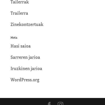
Tailerrak
Trailerra
Zinekontzertuak
Meta
Hasi saioa
Sarreren jarioa
Iruzkinen jarioa
WordPress.org