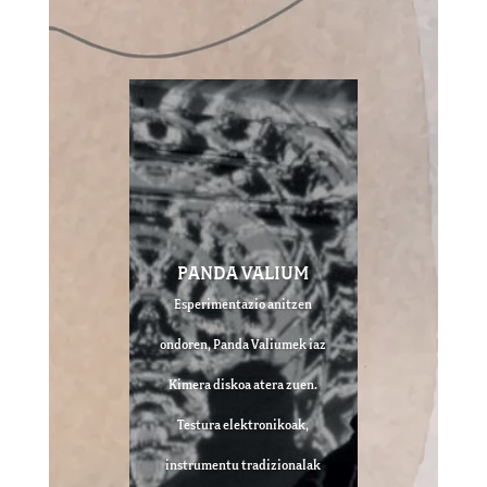
PANDA VALIUM
Esperimentazio anitzen
ondoren, Panda Valiumek iaz
Kimera diskoa atera zuen.
Testura elektronikoak,
instrumentu tradizionalak