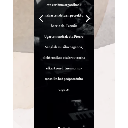
eta erritmo organikoak
nahasten dituen proiektu
berria da. Txomin
Ugartemendiak eta Pierre
Sanglak musika paganoa,
elektronikoa eta krautrocka
elkartzen dituen soinu-
mosaiko bat proposatuko
digute.