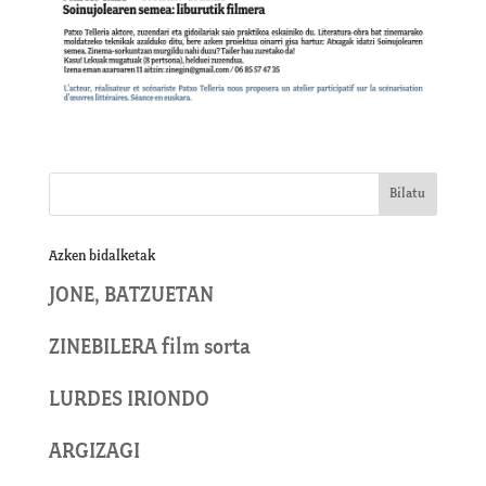
Azken bidalketak
JONE, BATZUETAN
ZINEBILERA film sorta
LURDES IRIONDO
ARGIZAGI