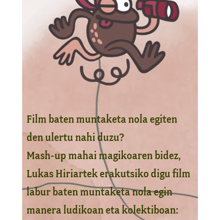
Film baten muntaketa nola egiten
den ulertu nahi duzu?
Mash-up mahai magikoaren bidez,
Lukas Hiriartek erakutsiko digu film
labur baten muntaketa nola egin
manera ludikoan eta kolektiboan: