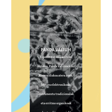
PANDA VALIUM
Esperimentazio anitzen
ondoren, Panda Valiumek iaz
Kimera diskoa atera zuen.
Testura elektronikoak,
instrumentu tradizionalak
eta erritmo organikoak