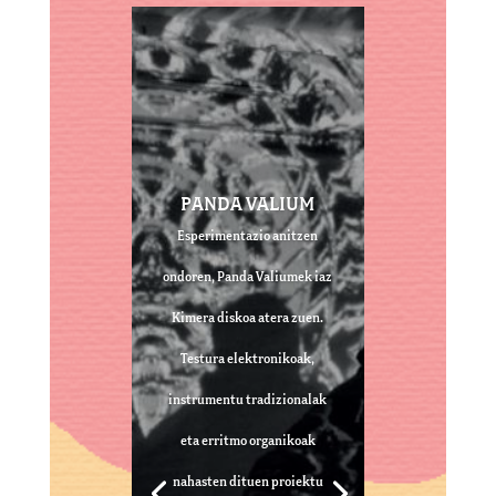
PANDA VALIUM
Esperimentazio anitzen
ondoren, Panda Valiumek iaz
Kimera diskoa atera zuen.
Testura elektronikoak,
instrumentu tradizionalak
eta erritmo organikoak
nahasten dituen proiektu