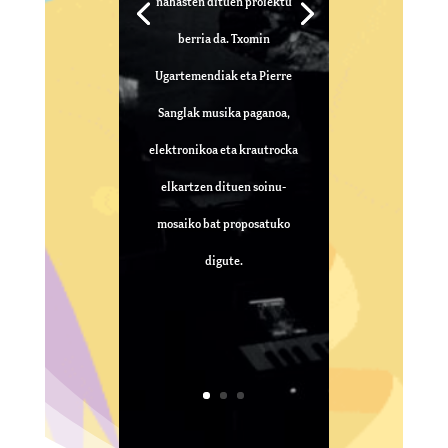
nahasten dituen proiektu
berria da. Txomin
Ugartemendiak eta Pierre
Sanglak musika paganoa,
elektronikoa eta krautrocka
elkartzen dituen soinu-
mosaiko bat proposatuko
digute.