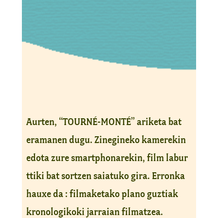
Aurten, “TOURNÉ-MONTÉ” ariketa bat
eramanen dugu. Zinegineko kamerekin
edota zure smartphonarekin, film labur
ttiki bat sortzen saiatuko gira. Erronka
hauxe da : filmaketako plano guztiak
kronologikoki jarraian filmatzea.