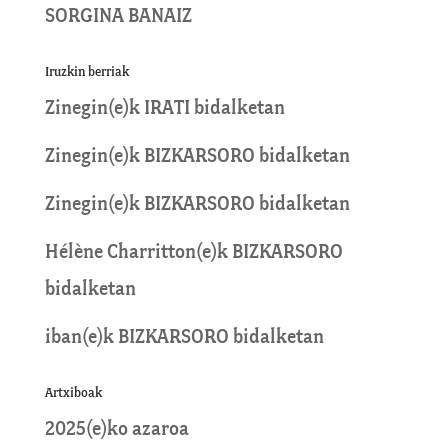
SORGINA BANAIZ
Iruzkin berriak
Zinegin
(e)k
IRATI
bidalketan
Zinegin
(e)k
BIZKARSORO
bidalketan
Zinegin
(e)k
BIZKARSORO
bidalketan
Hélène Charritton
(e)k
BIZKARSORO
bidalketan
iban
(e)k
BIZKARSORO
bidalketan
Artxiboak
2025(e)ko azaroa