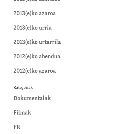
2013(e)ko azaroa
2013(e)ko urria
2013(e)ko urtarrila
2012(e)ko abendua
2012(e)ko azaroa
Kategoriak
Dokumentalak
Filmak
FR