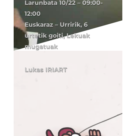
Larunbata 10/22
– 09:00-
12:00
Euskaraz – Urririk, 6
urtetik goiti, Lekuak
mugatuak
Lukas IRIART