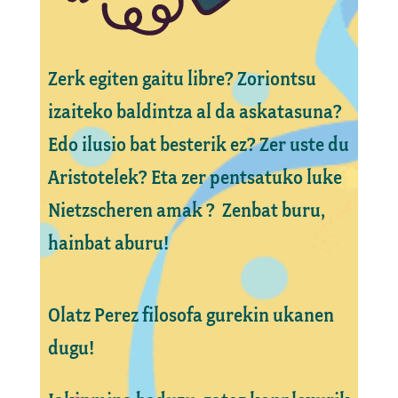
Zerk egiten gaitu libre? Zoriontsu
izaiteko baldintza al da askatasuna?
Edo ilusio bat besterik ez? Zer uste du
Aristotelek? Eta zer pentsatuko luke
Nietzscheren amak ? Zenbat buru,
hainbat aburu!
Olatz Perez filosofa gurekin ukanen
dugu!