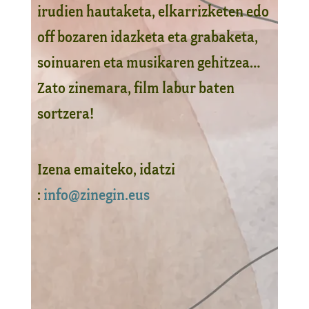
irudien hautaketa, elkarrizketen edo
off bozaren idazketa eta grabaketa,
soinuaren eta musikaren gehitzea…
Zato zinemara, film labur baten
sortzera!
Izena emaiteko, idatzi
:
info@zinegin.eus