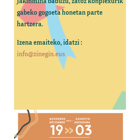
Jakinmina baduzu, zatoz konplexurik
gabeko gogoeta honetan parte
hartzera.
Izena emaiteko, idatzi :
info@zinegin.eus