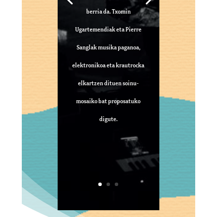
berria da. Txomin
Ugartemendiak eta Pierre
Sanglak musika paganoa,
elektronikoa eta krautrocka
elkartzen dituen soinu-
mosaiko bat proposatuko
digute.