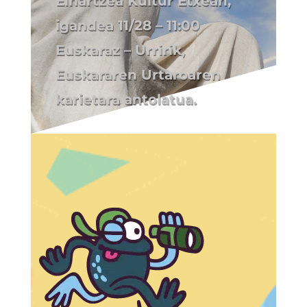
Eihartzea Kultur Etxean,
igandea 11/28 – 11:00
Euskaraz – Urririk,
Euskararen Urtaroaren
karietara antolatua.