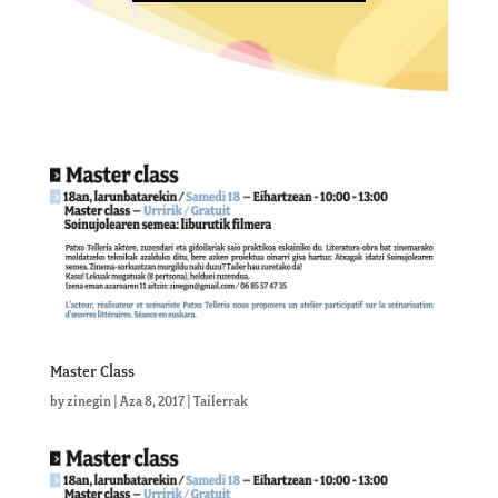
Master Class
by
zinegin
|
Aza 8, 2017
|
Tailerrak