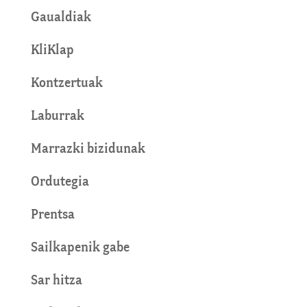
Gaualdiak
KliKlap
Kontzertuak
Laburrak
Marrazki bizidunak
Ordutegia
Prentsa
Sailkapenik gabe
Sar hitza