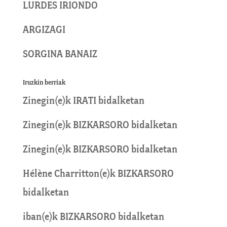
LURDES IRIONDO
ARGIZAGI
SORGINA BANAIZ
Iruzkin berriak
Zinegin
(e)k
IRATI
bidalketan
Zinegin
(e)k
BIZKARSORO
bidalketan
Zinegin
(e)k
BIZKARSORO
bidalketan
Hélène Charritton
(e)k
BIZKARSORO
bidalketan
iban
(e)k
BIZKARSORO
bidalketan