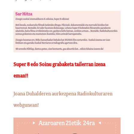
Super 8 edo Soinu grabaketa tailerran izena
eman!!
Joana Duhalderen aurkezpena Radiokulturaren
webgunean!