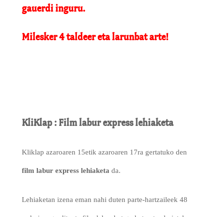
gauerdi inguru.
Milesker 4 taldeer eta larunbat arte!
KliKlap : Film labur express lehiaketa
Kliklap azaroaren 15etik azaroaren 17ra gertatuko den
film labur express lehiaketa
da.
Lehiaketan izena eman nahi duten parte-hartzaileek 48