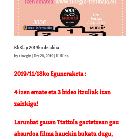
KliKlap 2019ko deialdia
by
zinegin
|
Urr 28, 2019
|
KliKlap
2019/11/18ko Eguneraketa :
4 izen emate eta 3 bideo itzuliak izan
zaizkigu!
Larunbat gauan Ttattola gaztetxean gau
absurdoa filma hauekin bukatu dugu,