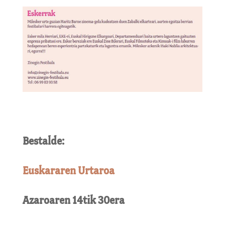
Bestalde:
Euskararen Urtaroa
Azaroaren 14tik 30era