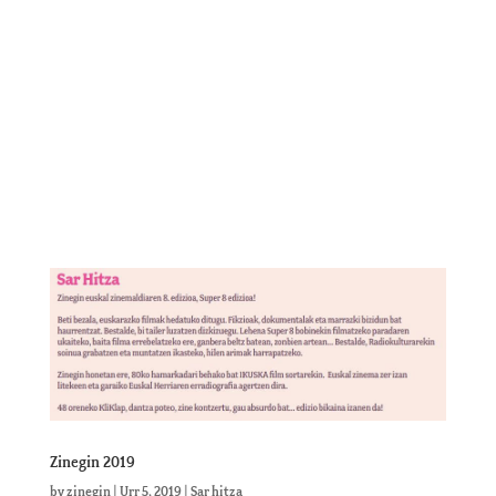
Zinegin 2019
by
zinegin
|
Urr 5, 2019
|
Sar hitza