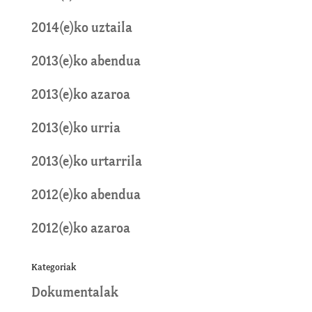
2014(e)ko uztaila
2013(e)ko abendua
2013(e)ko azaroa
2013(e)ko urria
2013(e)ko urtarrila
2012(e)ko abendua
2012(e)ko azaroa
Kategoriak
Dokumentalak