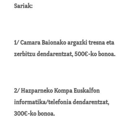
Sariak:
1/ Camara Baionako argazki tresna eta
zerbitzu dendarentzat, 500€-ko bonoa.
2/ Hazparneko Kompa Euskalfon
informatika/telefonia dendarentzat,
300€-ko bonoa.