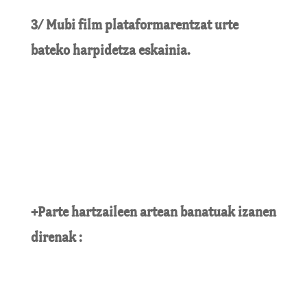
3/ Mubi film plataformarentzat urte
bateko harpidetza eskainia.
+Parte hartzaileen artean banatuak izanen
direnak :