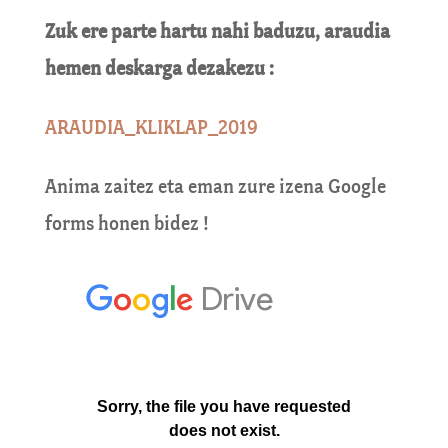
Zuk ere parte hartu nahi baduzu, araudia
hemen deskarga dezakezu :
ARAUDIA_KLIKLAP_2019
Anima zaitez eta eman zure izena Google
forms honen bidez !