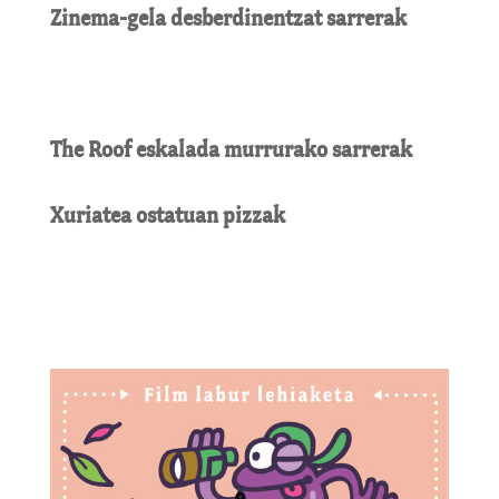
Zinema-gela desberdinentzat sarrerak
The Roof eskalada murrurako sarrerak
Xuriatea ostatuan pizzak