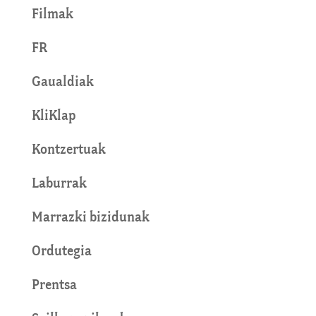
Filmak
FR
Gaualdiak
KliKlap
Kontzertuak
Laburrak
Marrazki bizidunak
Ordutegia
Prentsa