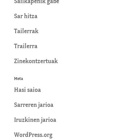
Sailkapenik gabe
Sar hitza
Tailerrak
Trailerra
Zinekontzertuak
Meta
Hasi saioa
Sarreren jarioa
Iruzkinen jarioa
WordPress.org