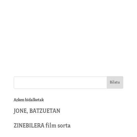
Azken bidalketak
JONE, BATZUETAN
ZINEBILERA film sorta