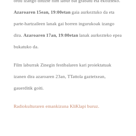
ordu izango dituzte film labur bat grabatu eta ekoizteko.
Azaroaren 15ean, 19:00etan
gaia aurkeztuko da eta
parte-hartzaileen lanak gai horren ingurukoak izango
dira.
Azaroaren 17an, 19:00etan
lanak aurkezteko epea
bukatuko da.
Film laburrak Zinegin festibalaren kari proiektatuak
izanen dira azaroaren 23an, TTattola gaztetxean,
gauerditik goiti.
Radiokulturaren emankizuna KliKlapi buruz.