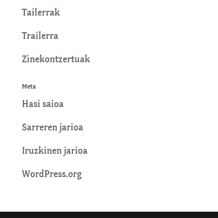
Tailerrak
Trailerra
Zinekontzertuak
Meta
Hasi saioa
Sarreren jarioa
Iruzkinen jarioa
WordPress.org