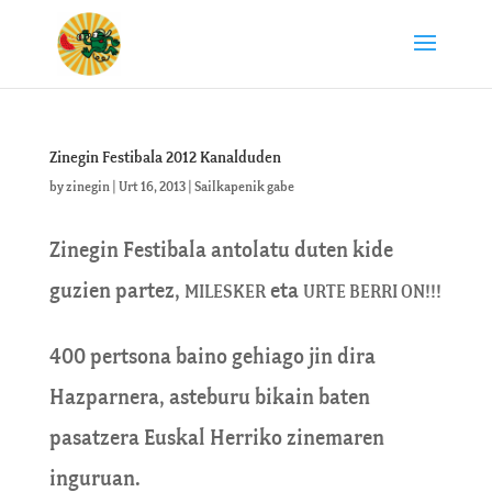
Zinegin Festibala 2012 Kanalduden
by
zinegin
|
Urt 16, 2013
|
Sailkapenik gabe
Zinegin Festibala antolatu duten kide
guzien partez,
eta
MILESKER
URTE BERRI ON!!!
400 pertsona baino gehiago jin dira
Hazparnera, asteburu bikain baten
pasatzera Euskal Herriko zinemaren
inguruan.