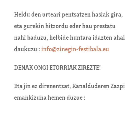
Heldu den urteari pentsatzen hasiak gira,
eta gurekin hitzordu eder hau prestatu
nahi baduzu, helbide huntara idazten ahal
daukuzu :
info@zinegin-festibala.eu
DENAK ONGI ETORRIAK ZIREZTE!
Eta jin ez direnentzat, Kanalduderen Zazpi
emankizuna hemen duzue :