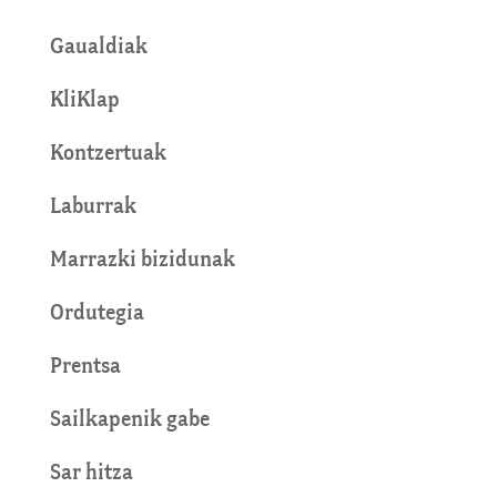
Gaualdiak
KliKlap
Kontzertuak
Laburrak
Marrazki bizidunak
Ordutegia
Prentsa
Sailkapenik gabe
Sar hitza