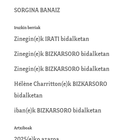
SORGINA BANAIZ
Iruzkin berriak
Zinegin
(e)k
IRATI
bidalketan
Zinegin
(e)k
BIZKARSORO
bidalketan
Zinegin
(e)k
BIZKARSORO
bidalketan
Hélène Charritton
(e)k
BIZKARSORO
bidalketan
iban
(e)k
BIZKARSORO
bidalketan
Artxiboak
2025(e)ko azaroa