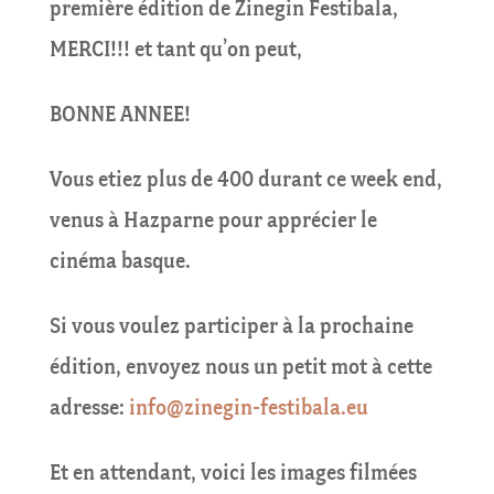
première édition de Zinegin Festibala,
MERCI!!! et tant qu’on peut,
BONNE ANNEE!
Vous etiez plus de 400 durant ce week end,
venus à Hazparne pour apprécier le
cinéma basque.
Si vous voulez participer à la prochaine
édition, envoyez nous un petit mot à cette
adresse:
info@zinegin-festibala.eu
Et en attendant, voici les images filmées