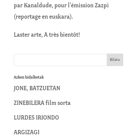
par Kanaldude, pour l’émission Zazpi
(reportage en euskara).
Laster arte, A très bientôt!
Azken bidalketak
JONE, BATZUETAN
ZINEBILERA film sorta
LURDES IRIONDO
ARGIZAGI