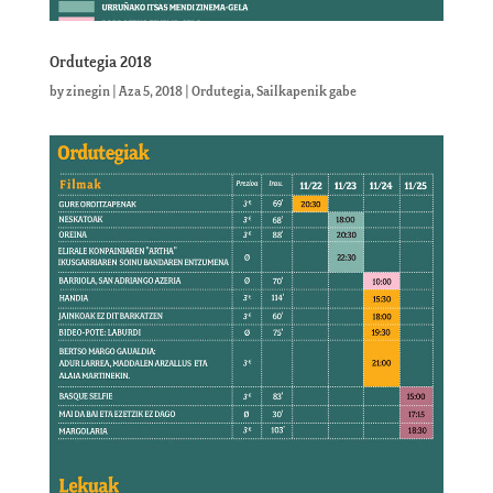
Ordutegia 2018
by
zinegin
|
Aza 5, 2018
|
Ordutegia
,
Sailkapenik gabe