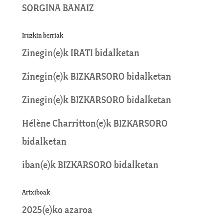
SORGINA BANAIZ
Iruzkin berriak
Zinegin
(e)k
IRATI
bidalketan
Zinegin
(e)k
BIZKARSORO
bidalketan
Zinegin
(e)k
BIZKARSORO
bidalketan
Hélène Charritton
(e)k
BIZKARSORO
bidalketan
iban
(e)k
BIZKARSORO
bidalketan
Artxiboak
2025(e)ko azaroa