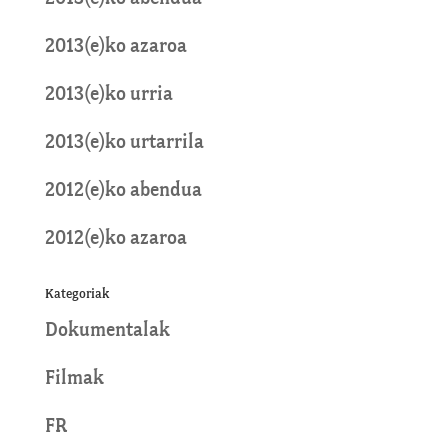
2013(e)ko azaroa
2013(e)ko urria
2013(e)ko urtarrila
2012(e)ko abendua
2012(e)ko azaroa
Kategoriak
Dokumentalak
Filmak
FR