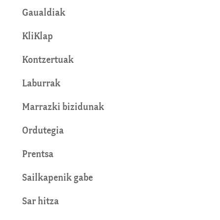
Gaualdiak
KliKlap
Kontzertuak
Laburrak
Marrazki bizidunak
Ordutegia
Prentsa
Sailkapenik gabe
Sar hitza