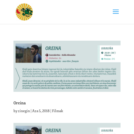
Oreina
by
zinegin
|
Aza 5, 2018
|
Filmak