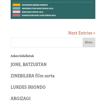
Next Entries »
Azken bidalketak
JONE, BATZUETAN
ZINEBILERA film sorta
LURDES IRIONDO
ARGIZAGI