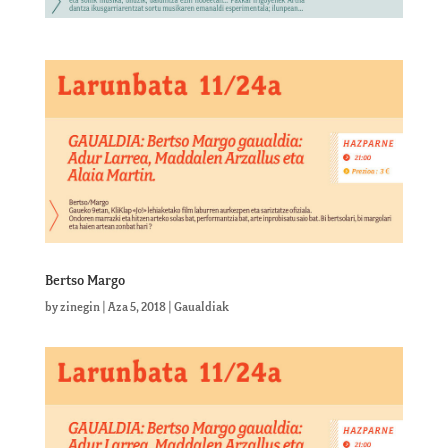
Bertso Margo
by
zinegin
|
Aza 5, 2018
|
Gaualdiak