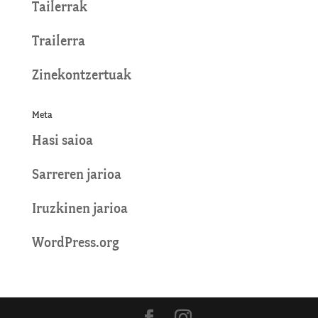
Tailerrak
Trailerra
Zinekontzertuak
Meta
Hasi saioa
Sarreren jarioa
Iruzkinen jarioa
WordPress.org