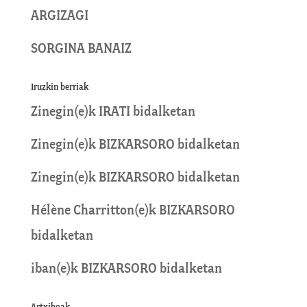
ARGIZAGI
SORGINA BANAIZ
Iruzkin berriak
Zinegin
(e)k
IRATI
bidalketan
Zinegin
(e)k
BIZKARSORO
bidalketan
Zinegin
(e)k
BIZKARSORO
bidalketan
Hélène Charritton
(e)k
BIZKARSORO
bidalketan
iban
(e)k
BIZKARSORO
bidalketan