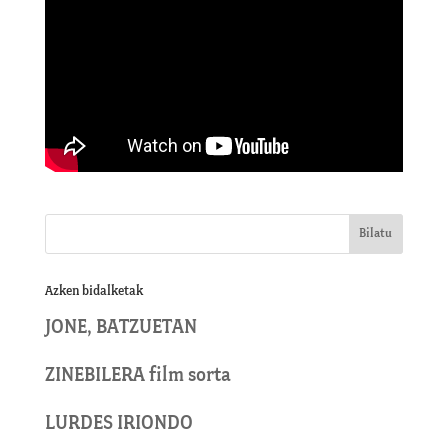
Azken bidalketak
JONE, BATZUETAN
ZINEBILERA film sorta
LURDES IRIONDO