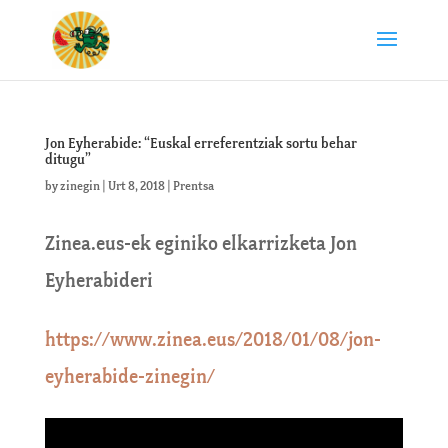
Jon Eyherabide: “Euskal erreferentziak sortu behar
ditugu”
by
zinegin
|
Urt 8, 2018
|
Prentsa
Zinea.eus-ek eginiko elkarrizketa Jon
Eyherabideri
https://www.zinea.eus/2018/01/08/jon-
eyherabide-zinegin/