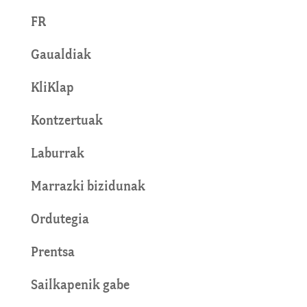
FR
Gaualdiak
KliKlap
Kontzertuak
Laburrak
Marrazki bizidunak
Ordutegia
Prentsa
Sailkapenik gabe