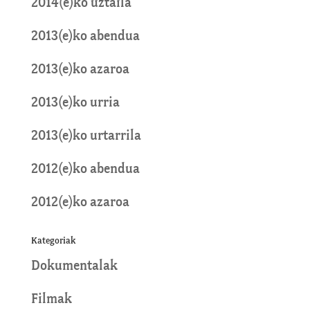
2014(e)ko uztaila
2013(e)ko abendua
2013(e)ko azaroa
2013(e)ko urria
2013(e)ko urtarrila
2012(e)ko abendua
2012(e)ko azaroa
Kategoriak
Dokumentalak
Filmak