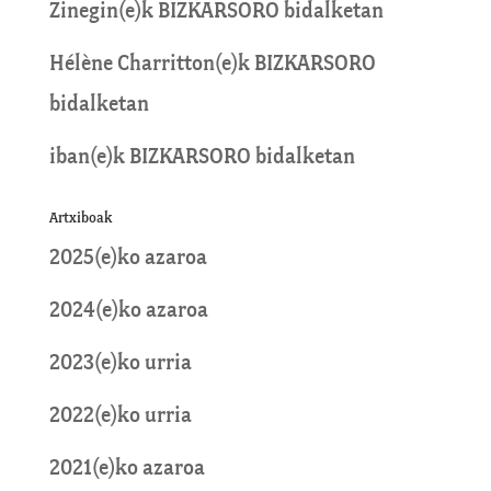
Zinegin
(e)k
BIZKARSORO
bidalketan
Hélène Charritton
(e)k
BIZKARSORO
bidalketan
iban
(e)k
BIZKARSORO
bidalketan
Artxiboak
2025(e)ko azaroa
2024(e)ko azaroa
2023(e)ko urria
2022(e)ko urria
2021(e)ko azaroa