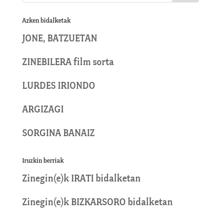
Azken bidalketak
JONE, BATZUETAN
ZINEBILERA film sorta
LURDES IRIONDO
ARGIZAGI
SORGINA BANAIZ
Iruzkin berriak
Zinegin
(e)k
IRATI
bidalketan
Zinegin
(e)k
BIZKARSORO
bidalketan