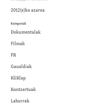
2012(e)ko azaroa
Kategoriak
Dokumentalak
Filmak
FR
Gaualdiak
KliKlap
Kontzertuak
Laburrak