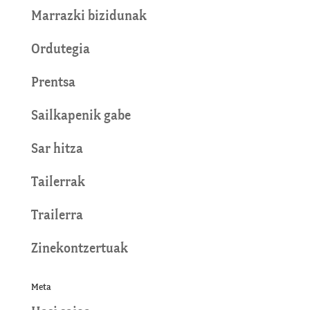
Marrazki bizidunak
Ordutegia
Prentsa
Sailkapenik gabe
Sar hitza
Tailerrak
Trailerra
Zinekontzertuak
Meta