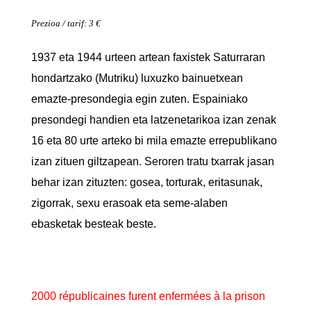
Prezioa / tarif: 3 €
1937 eta 1944 urteen artean faxistek Saturraran
hondartzako (Mutriku) luxuzko bainuetxean
emazte-presondegia egin zuten. Espainiako
presondegi handien eta latzenetarikoa izan zenak
16 eta 80 urte arteko bi mila emazte errepublikano
izan zituen giltzapean. Seroren tratu txarrak jasan
behar izan zituzten: gosea, torturak, eritasunak,
zigorrak, sexu erasoak eta seme-alaben
ebasketak besteak beste.
2000 républicaines furent enfermées à la prison