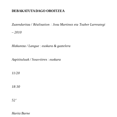
DEBAKATUTA DAGO OROITZEA
Zuzendaritza /
Réalisation : Josu Martinez eta Txaber Larreategi
– 2010
Hizkuntza / Langue : euskara & gaztelera
Azpitituluak / Sous-titres : euskara
11/20
18:30
52’
Haritz Barne