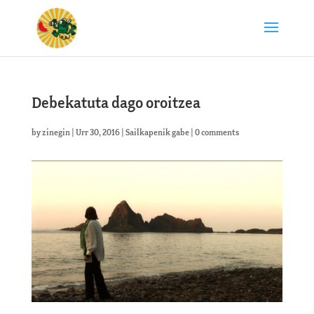
Debekatuta dago oroitzea
by
zinegin
|
Urr 30, 2016
|
Sailkapenik gabe
|
0 comments