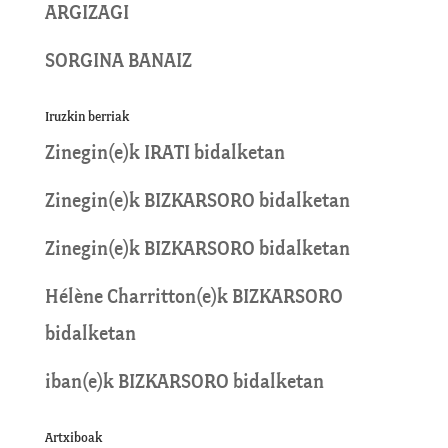
ARGIZAGI
SORGINA BANAIZ
Iruzkin berriak
Zinegin
(e)k
IRATI
bidalketan
Zinegin
(e)k
BIZKARSORO
bidalketan
Zinegin
(e)k
BIZKARSORO
bidalketan
Hélène Charritton
(e)k
BIZKARSORO
bidalketan
iban
(e)k
BIZKARSORO
bidalketan
Artxiboak