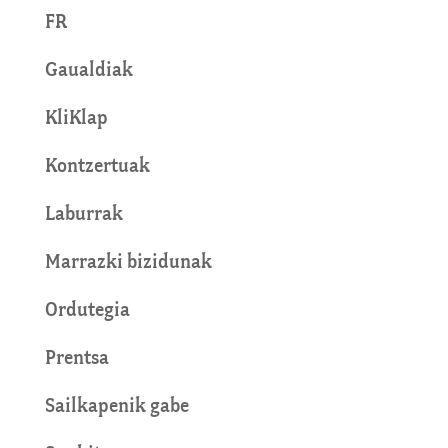
FR
Gaualdiak
KliKlap
Kontzertuak
Laburrak
Marrazki bizidunak
Ordutegia
Prentsa
Sailkapenik gabe