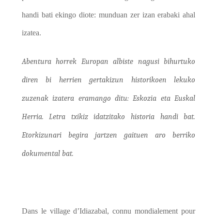
handi bati ekingo diote: munduan zer izan erabaki ahal
izatea.
Abentura horrek Europan albiste nagusi bihurtuko
diren bi herrien gertakizun historikoen lekuko
zuzenak izatera eramango ditu: Eskozia eta Euskal
Herria. Letra txikiz idatzitako historia handi bat.
Etorkizunari begira jartzen gaituen aro berriko
dokumental bat.
Dans le village d’Idiazabal, connu mondialement pour