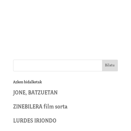
Azken bidalketak
JONE, BATZUETAN
ZINEBILERA film sorta
LURDES IRIONDO