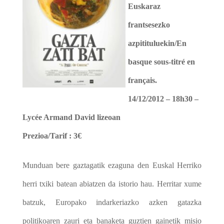
Euskaraz
frantsesezko
azpitituluekin/En
basque sous-titré en
français.
14/12/2012 – 18h30 –
Lycée Armand David lizeoan
Prezioa
/Tarif : 3€
Munduan bere gaztagatik ezaguna den Euskal Herriko
herri txiki batean abiatzen da istorio hau. Herritar xume
batzuk, Europako indarkeriazko azken gatazka
politikoaren zauri eta banaketa guztien gainetik misio