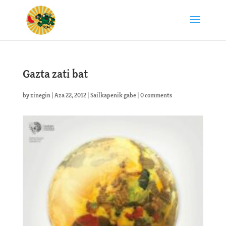
Gazta zati bat
by
zinegin
|
Aza 22, 2012
|
Sailkapenik gabe
|
0 comments