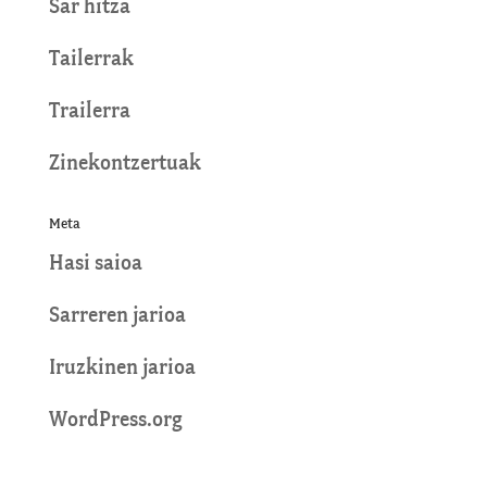
Sar hitza
Tailerrak
Trailerra
Zinekontzertuak
Meta
Hasi saioa
Sarreren jarioa
Iruzkinen jarioa
WordPress.org