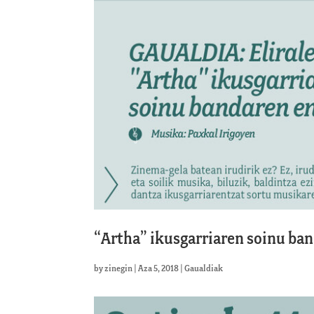
“Artha” ikusgarriaren soinu b
by
zinegin
|
Aza 5, 2018
|
Gaualdiak