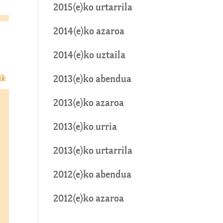
2015(e)ko urtarrila
2014(e)ko azaroa
2014(e)ko uztaila
2013(e)ko abendua
2013(e)ko azaroa
2013(e)ko urria
2013(e)ko urtarrila
2012(e)ko abendua
2012(e)ko azaroa