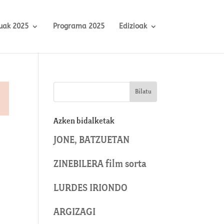
uak 2025
Programa 2025
Edizioak
Azken bidalketak
JONE, BATZUETAN
ZINEBILERA film sorta
LURDES IRIONDO
ARGIZAGI