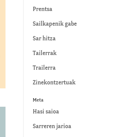
Prentsa
Sailkapenik gabe
Sar hitza
Tailerrak
Trailerra
Zinekontzertuak
Meta
Hasi saioa
Sarreren jarioa