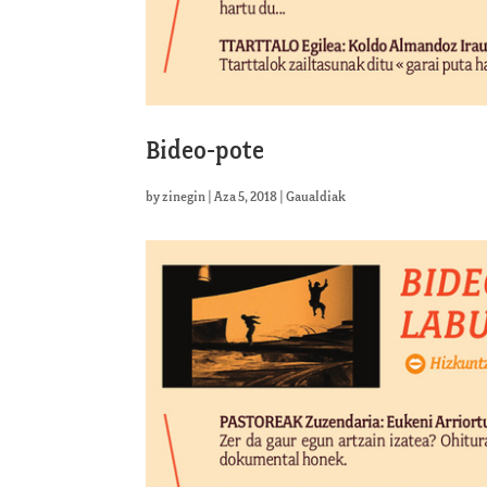
Bideo-pote
by
zinegin
|
Aza 5, 2018
|
Gaualdiak