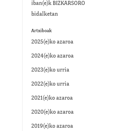
iban
(e)k
BIZKARSORO
bidalketan
Artxiboak
2025(e)ko azaroa
2024(e)ko azaroa
2023(e)ko urria
2022(e)ko urria
2021(e)ko azaroa
2020(e)ko azaroa
2019(e)ko azaroa