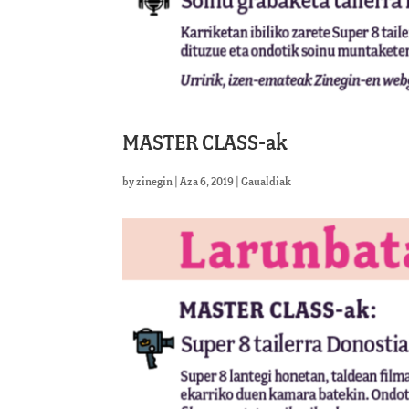
MASTER CLASS-ak
by
zinegin
|
Aza 6, 2019
|
Gaualdiak