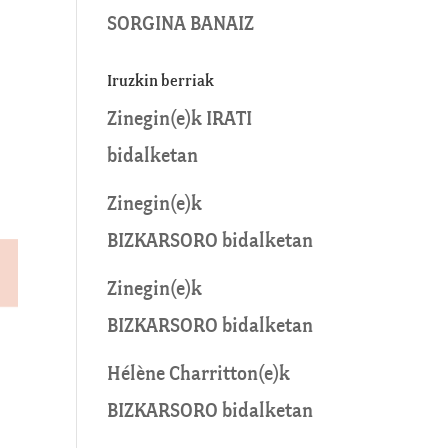
SORGINA BANAIZ
Iruzkin berriak
Zinegin
(e)k
IRATI
bidalketan
Zinegin
(e)k
BIZKARSORO
bidalketan
Zinegin
(e)k
BIZKARSORO
bidalketan
Hélène Charritton
(e)k
BIZKARSORO
bidalketan