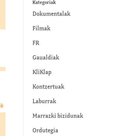
Kategoriak
Dokumentalak
Filmak
FR
Gaualdiak
KliKlap
Kontzertuak
Laburrak
Marrazki bizidunak
Ordutegia