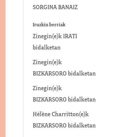
SORGINA BANAIZ
Iruzkin berriak
Zinegin
(e)k
IRATI
bidalketan
Zinegin
(e)k
BIZKARSORO
bidalketan
Zinegin
(e)k
BIZKARSORO
bidalketan
Hélène Charritton
(e)k
BIZKARSORO
bidalketan