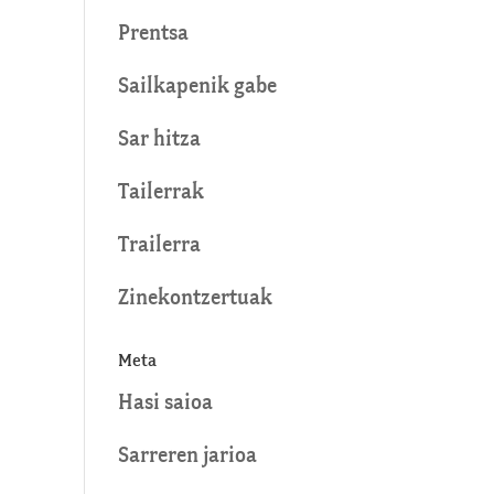
Prentsa
Sailkapenik gabe
Sar hitza
Tailerrak
Trailerra
Zinekontzertuak
Meta
Hasi saioa
Sarreren jarioa