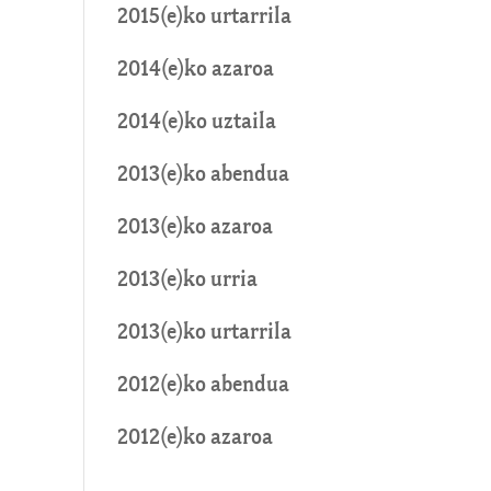
2015(e)ko urtarrila
2014(e)ko azaroa
2014(e)ko uztaila
2013(e)ko abendua
2013(e)ko azaroa
2013(e)ko urria
2013(e)ko urtarrila
2012(e)ko abendua
2012(e)ko azaroa