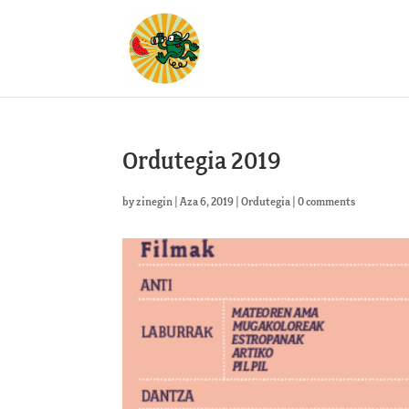
Ordutegia 2019
by
zinegin
|
Aza 6, 2019
|
Ordutegia
|
0 comments