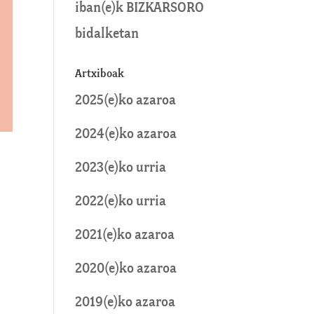
iban
(e)k
BIZKARSORO
bidalketan
Artxiboak
2025(e)ko azaroa
2024(e)ko azaroa
2023(e)ko urria
2022(e)ko urria
2021(e)ko azaroa
2020(e)ko azaroa
2019(e)ko azaroa