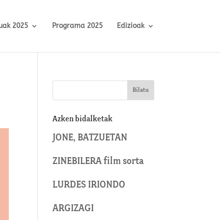
uak 2025
Programa 2025
Edizioak
Azken bidalketak
JONE, BATZUETAN
ZINEBILERA film sorta
LURDES IRIONDO
ARGIZAGI