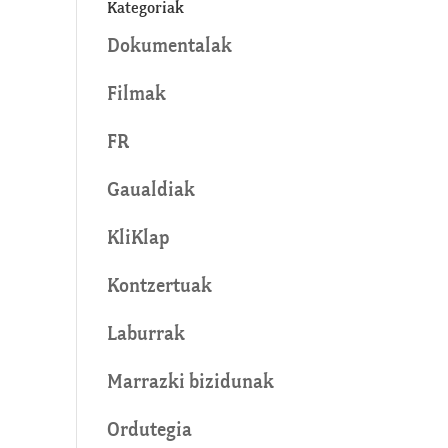
Kategoriak
Dokumentalak
Filmak
FR
Gaualdiak
KliKlap
Kontzertuak
Laburrak
Marrazki bizidunak
Ordutegia