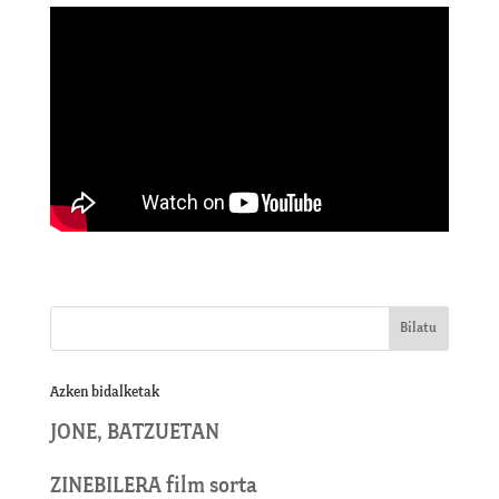
Azken bidalketak
JONE, BATZUETAN
ZINEBILERA film sorta