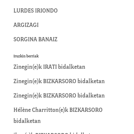
LURDES IRIONDO
ARGIZAGI
SORGINA BANAIZ
Iruzkin berriak
Zinegin
(e)k
IRATI
bidalketan
Zinegin
(e)k
BIZKARSORO
bidalketan
Zinegin
(e)k
BIZKARSORO
bidalketan
Hélène Charritton
(e)k
BIZKARSORO
bidalketan