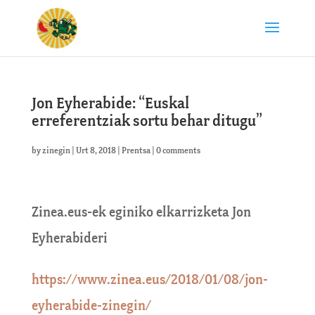
Jon Eyherabide: “Euskal
erreferentziak sortu behar ditugu”
by
zinegin
|
Urt 8, 2018
|
Prentsa
|
0 comments
Zinea.eus-ek eginiko elkarrizketa Jon
Eyherabideri
https://www.zinea.eus/2018/01/08/jon-
eyherabide-zinegin/