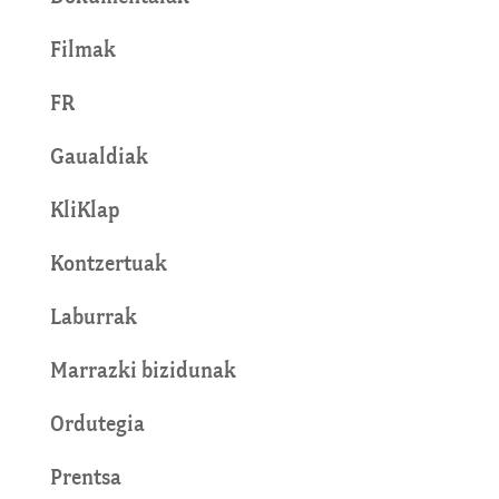
Filmak
FR
Gaualdiak
KliKlap
Kontzertuak
Laburrak
Marrazki bizidunak
Ordutegia
Prentsa