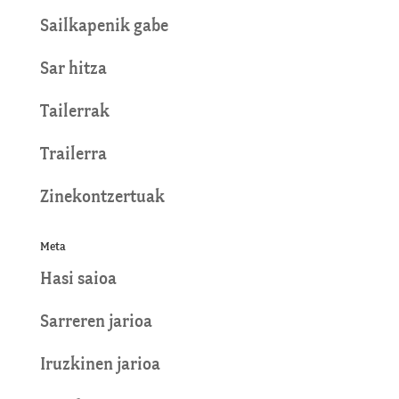
Sailkapenik gabe
Sar hitza
Tailerrak
Trailerra
Zinekontzertuak
Meta
Hasi saioa
Sarreren jarioa
Iruzkinen jarioa