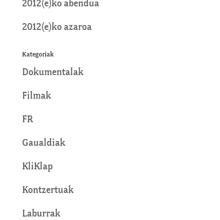
2012(e)ko abendua
2012(e)ko azaroa
Kategoriak
Dokumentalak
Filmak
FR
Gaualdiak
KliKlap
Kontzertuak
Laburrak