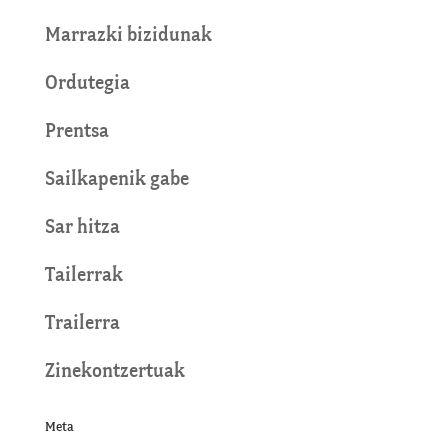
Marrazki bizidunak
Ordutegia
Prentsa
Sailkapenik gabe
Sar hitza
Tailerrak
Trailerra
Zinekontzertuak
Meta