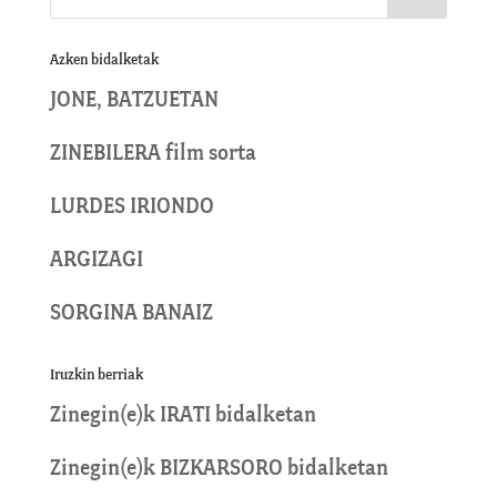
Azken bidalketak
JONE, BATZUETAN
ZINEBILERA film sorta
LURDES IRIONDO
ARGIZAGI
SORGINA BANAIZ
Iruzkin berriak
Zinegin
(e)k
IRATI
bidalketan
Zinegin
(e)k
BIZKARSORO
bidalketan