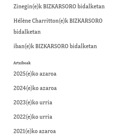
Zinegin
(e)k
BIZKARSORO
bidalketan
Hélène Charritton
(e)k
BIZKARSORO
bidalketan
iban
(e)k
BIZKARSORO
bidalketan
Artxiboak
2025(e)ko azaroa
2024(e)ko azaroa
2023(e)ko urria
2022(e)ko urria
2021(e)ko azaroa