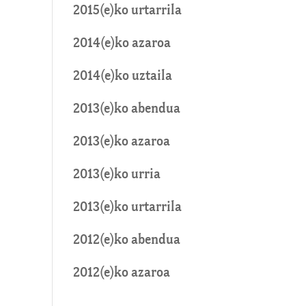
2015(e)ko urtarrila
2014(e)ko azaroa
2014(e)ko uztaila
2013(e)ko abendua
2013(e)ko azaroa
2013(e)ko urria
2013(e)ko urtarrila
2012(e)ko abendua
2012(e)ko azaroa