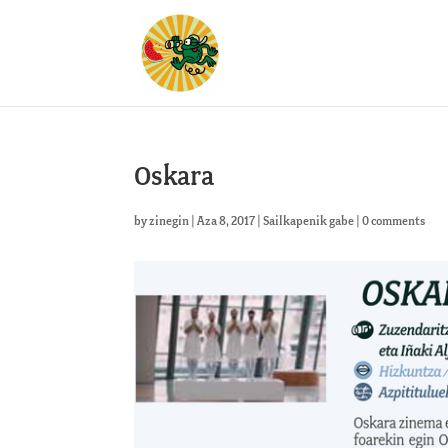
Oskara
by
zinegin
|
Aza 8, 2017
|
Sailkapenik gabe
|
0 comments