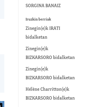
SORGINA BANAIZ
Iruzkin berriak
Zinegin
(e)k
IRATI
bidalketan
Zinegin
(e)k
BIZKARSORO
bidalketan
Zinegin
(e)k
BIZKARSORO
bidalketan
Hélène Charritton
(e)k
BIZKARSORO
bidalketan