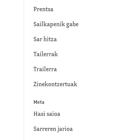
Prentsa
Sailkapenik gabe
Sar hitza
Tailerrak
Trailerra
Zinekontzertuak
Meta
Hasi saioa
Sarreren jarioa