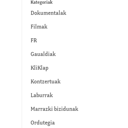
Kategoriak
Dokumentalak
Filmak
FR
Gaualdiak
KliKlap
Kontzertuak
Laburrak
Marrazki bizidunak
Ordutegia