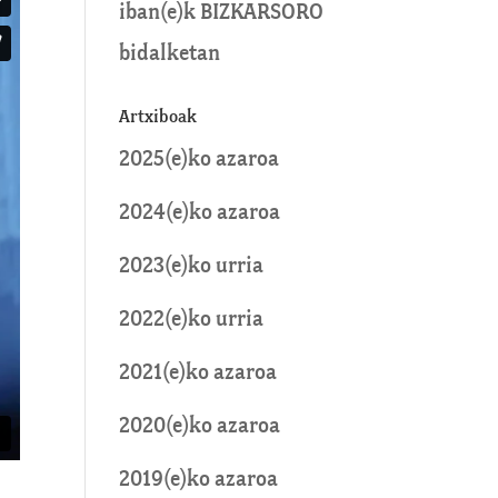
iban
(e)k
BIZKARSORO
bidalketan
Artxiboak
2025(e)ko azaroa
2024(e)ko azaroa
2023(e)ko urria
2022(e)ko urria
2021(e)ko azaroa
2020(e)ko azaroa
2019(e)ko azaroa