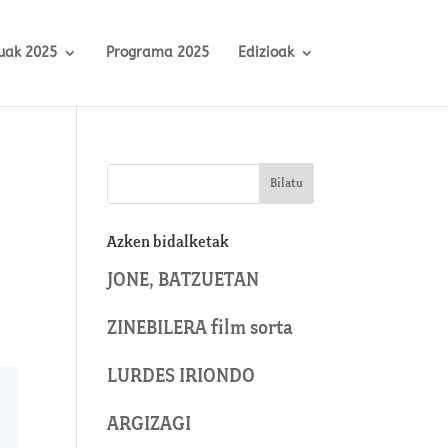
uak 2025
Programa 2025
Edizioak
Azken bidalketak
JONE, BATZUETAN
ZINEBILERA film sorta
LURDES IRIONDO
ARGIZAGI