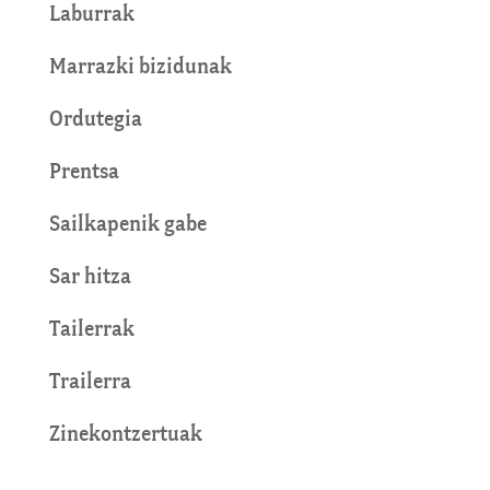
Laburrak
Marrazki bizidunak
Ordutegia
Prentsa
Sailkapenik gabe
Sar hitza
Tailerrak
Trailerra
Zinekontzertuak