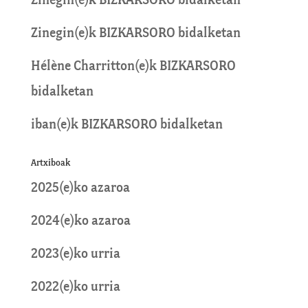
Zinegin
(e)k
BIZKARSORO
bidalketan
Zinegin
(e)k
BIZKARSORO
bidalketan
Hélène Charritton
(e)k
BIZKARSORO
bidalketan
iban
(e)k
BIZKARSORO
bidalketan
Artxiboak
2025(e)ko azaroa
2024(e)ko azaroa
2023(e)ko urria
2022(e)ko urria