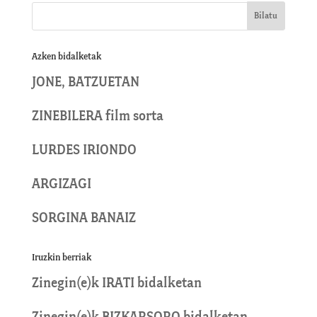
Azken bidalketak
JONE, BATZUETAN
ZINEBILERA film sorta
LURDES IRIONDO
ARGIZAGI
SORGINA BANAIZ
Iruzkin berriak
Zinegin
(e)k
IRATI
bidalketan