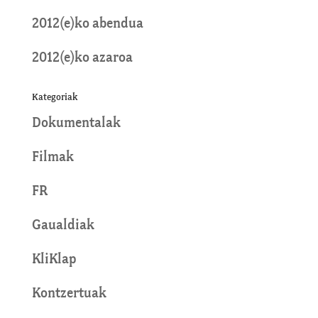
2012(e)ko abendua
2012(e)ko azaroa
Kategoriak
Dokumentalak
Filmak
FR
Gaualdiak
KliKlap
Kontzertuak