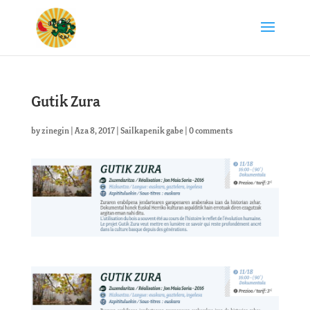
Gutik Zura
by
zinegin
|
Aza 8, 2017
|
Sailkapenik gabe
|
0 comments