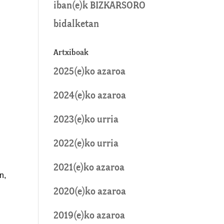
iban
(e)k
BIZKARSORO
bidalketan
Artxiboak
2025(e)ko azaroa
2024(e)ko azaroa
2023(e)ko urria
2022(e)ko urria
2021(e)ko azaroa
n,
2020(e)ko azaroa
2019(e)ko azaroa