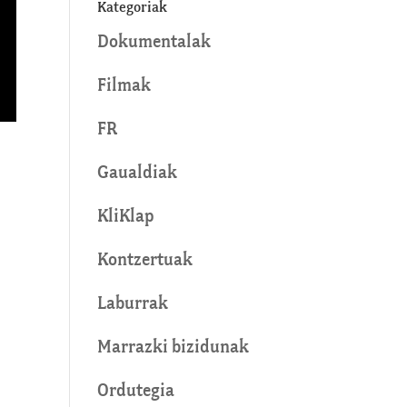
Kategoriak
Dokumentalak
Filmak
FR
Gaualdiak
KliKlap
Kontzertuak
Laburrak
Marrazki bizidunak
Ordutegia