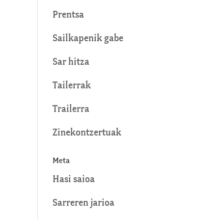
Prentsa
Sailkapenik gabe
Sar hitza
Tailerrak
Trailerra
Zinekontzertuak
Meta
Hasi saioa
Sarreren jarioa