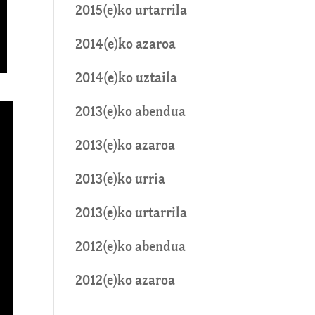
2015(e)ko urtarrila
2014(e)ko azaroa
2014(e)ko uztaila
2013(e)ko abendua
2013(e)ko azaroa
2013(e)ko urria
2013(e)ko urtarrila
2012(e)ko abendua
2012(e)ko azaroa