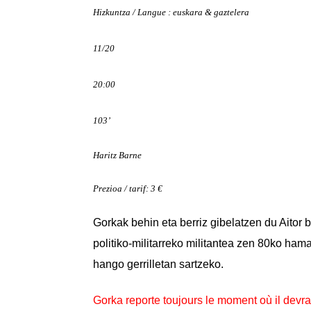
Hizkuntza / Langue : euskara & gaztelera
11/20
20:00
103’
Haritz Barne
Prezioa / tarif: 3 €
Gorkak behin eta berriz gibelatzen du Aitor
politiko-militarreko militantea zen 80ko ha
hango gerrilletan sartzeko.
Gorka reporte toujours le moment où il devra 