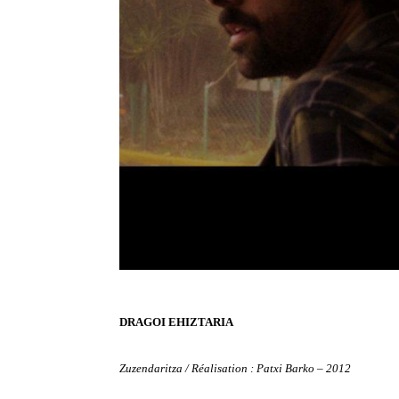
DRAGOI EHIZTARIA
Zuzendaritza /
Réalisation : Patxi Barko – 2012