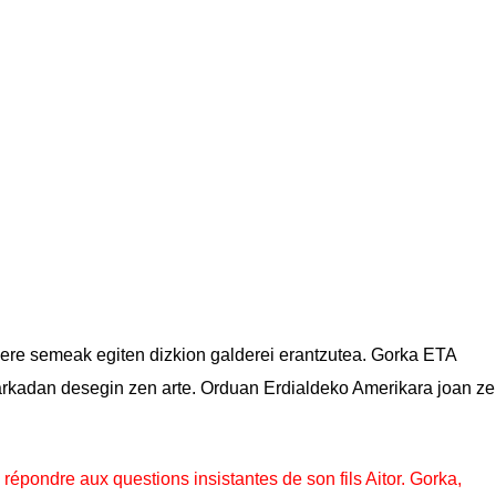
 bere semeak egiten dizkion galderei erantzutea. Gorka ETA
markadan desegin zen arte. Orduan Erdialdeko Amerikara joan ze
répondre aux questions insistantes de son fils Aitor. Gorka,