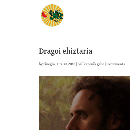
Dragoi ehiztaria
by
zinegin
|
Urr 30, 2016
|
Sailkapenik gabe
|
0 comments