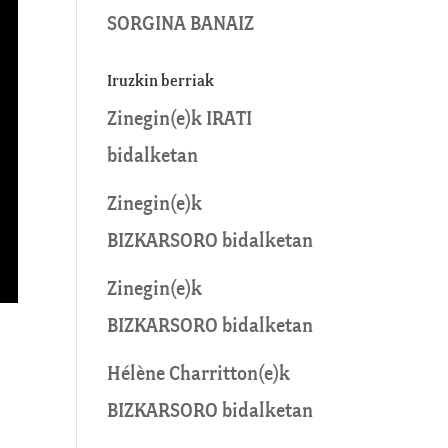
SORGINA BANAIZ
Iruzkin berriak
Zinegin
(e)k
IRATI
bidalketan
Zinegin
(e)k
BIZKARSORO
bidalketan
Zinegin
(e)k
BIZKARSORO
bidalketan
Hélène Charritton
(e)k
BIZKARSORO
bidalketan