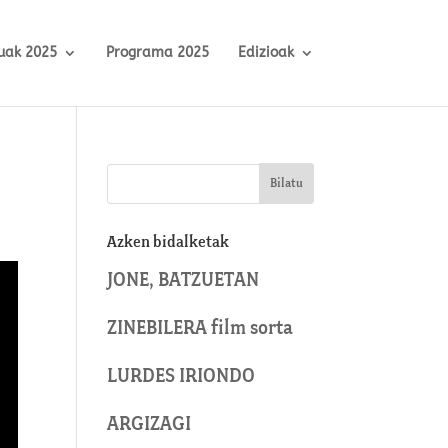
uak 2025
Programa 2025
Edizioak
Azken bidalketak
JONE, BATZUETAN
ZINEBILERA film sorta
LURDES IRIONDO
ARGIZAGI