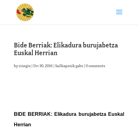
Bide Berriak: Elikadura burujabetza
Euskal Herrian
by
zinegin
|
Urr 30, 2016
|
Sailkapenik gabe
|
0 comments
BIDE BERRIAK: Elikadura burujabetza Euskal
Herrian