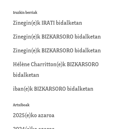
Iruzkin berriak
Zinegin
(e)k
IRATI
bidalketan
Zinegin
(e)k
BIZKARSORO
bidalketan
Zinegin
(e)k
BIZKARSORO
bidalketan
Hélène Charritton
(e)k
BIZKARSORO
bidalketan
iban
(e)k
BIZKARSORO
bidalketan
Artxiboak
2025(e)ko azaroa