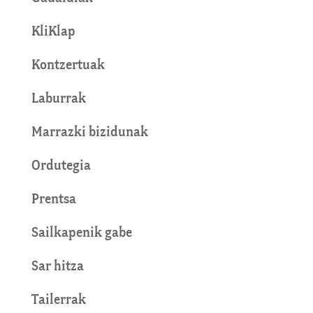
KliKlap
Kontzertuak
Laburrak
Marrazki bizidunak
Ordutegia
Prentsa
Sailkapenik gabe
Sar hitza
Tailerrak