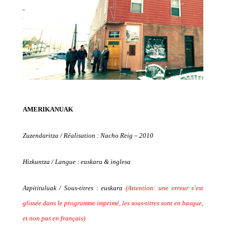
AMERIKANUAK
Zuzendaritza /
Réalisation : Nacho Reig – 2010
Hizkuntza / Langue : euskara & inglesa
Azpitituluak / Sous-titres : euskara
(Attention: une erreur s’est
glissée dans le programme imprimé, les sous-titres sont en basque,
et non pas en français)