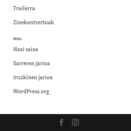
Trailerra
Zinekontzertuak
Meta
Hasi saioa
Sarreren jarioa
Iruzkinen jarioa
WordPress.org