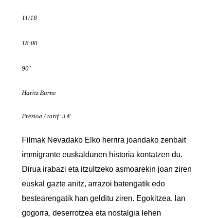
11/18
18:00
90’
Haritz Barne
Prezioa / tarif: 3 €
Filmak Nevadako Elko herrira joandako zenbait
immigrante euskaldunen historia kontatzen du.
Dirua irabazi eta itzultzeko asmoarekin joan ziren
euskal gazte anitz, arrazoi batengatik edo
bestearengatik han gelditu ziren. Egokitzea, lan
gogorra, deserrotzea eta nostalgia lehen