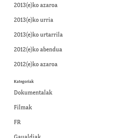
2013(e)ko azaroa
2013(e)ko urria
2013(e)ko urtarrila
2012(e)ko abendua
2012(e)ko azaroa
Kategoriak
Dokumentalak
Filmak
FR
Gaualdiak