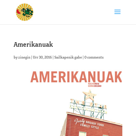
Amerikanuak
by
zinegin
|
Urr 30, 2016
|
Sailkapenik gabe
|
0 comments