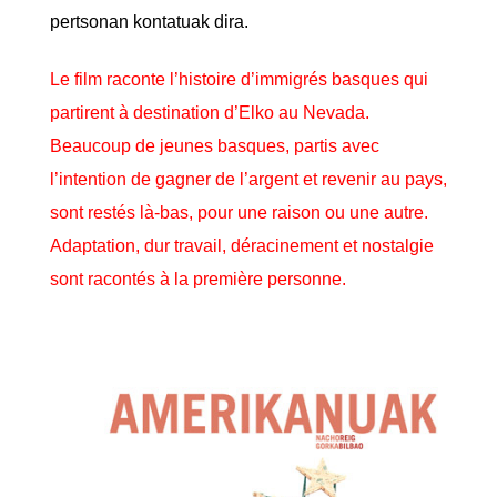
pertsonan kontatuak dira.
Le film raconte l’histoire d’immigrés basques qui
partirent à destination d’Elko au Nevada.
Beaucoup de jeunes basques, partis avec
l’intention de gagner de l’argent et revenir au pays,
sont restés là-bas, pour une raison ou une autre.
Adaptation, dur travail, déracinement et nostalgie
sont racontés à la première personne.