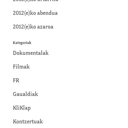
2012(e)ko abendua
2012(e)ko azaroa
Kategoriak
Dokumentalak
Filmak
FR
Gaualdiak
KliKlap
Kontzertuak