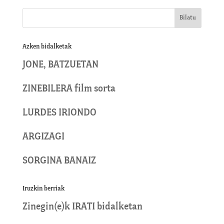
Azken bidalketak
JONE, BATZUETAN
ZINEBILERA film sorta
LURDES IRIONDO
ARGIZAGI
SORGINA BANAIZ
Iruzkin berriak
Zinegin
(e)k
IRATI
bidalketan