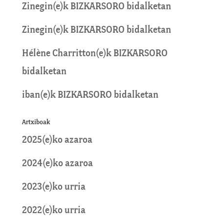
Zinegin
(e)k
BIZKARSORO
bidalketan
Zinegin
(e)k
BIZKARSORO
bidalketan
Hélène Charritton
(e)k
BIZKARSORO
bidalketan
iban
(e)k
BIZKARSORO
bidalketan
Artxiboak
2025(e)ko azaroa
2024(e)ko azaroa
2023(e)ko urria
2022(e)ko urria