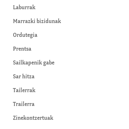
Laburrak
Marrazki bizidunak
Ordutegia
Prentsa
Sailkapenik gabe
Sar hitza
Tailerrak
Trailerra
Zinekontzertuak