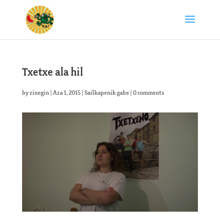
Txetxe ala hil
by
zinegin
|
Aza 1, 2015
|
Sailkapenik gabe
|
0 comments