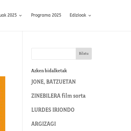
uak 2025
Programa 2025
Edizioak
Azken bidalketak
JONE, BATZUETAN
ZINEBILERA film sorta
LURDES IRIONDO
ARGIZAGI