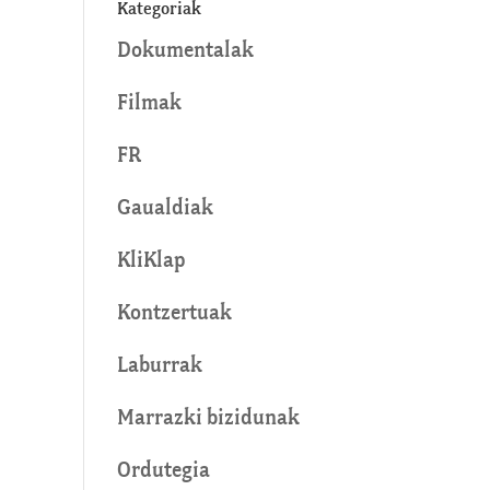
Kategoriak
Dokumentalak
Filmak
FR
Gaualdiak
KliKlap
Kontzertuak
Laburrak
Marrazki bizidunak
Ordutegia