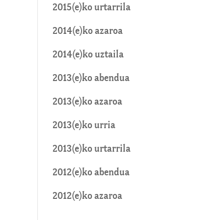
2015(e)ko urtarrila
2014(e)ko azaroa
2014(e)ko uztaila
2013(e)ko abendua
2013(e)ko azaroa
2013(e)ko urria
2013(e)ko urtarrila
2012(e)ko abendua
2012(e)ko azaroa