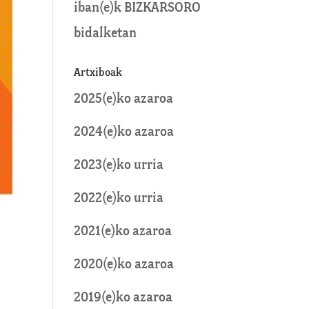
iban
(e)k
BIZKARSORO
bidalketan
Artxiboak
2025(e)ko azaroa
2024(e)ko azaroa
2023(e)ko urria
2022(e)ko urria
2021(e)ko azaroa
2020(e)ko azaroa
2019(e)ko azaroa