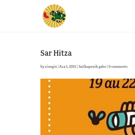
Sar Hitza
by
zinegin
|
Aza 1, 2015
|
Sailkapenik gabe
|
0 comments