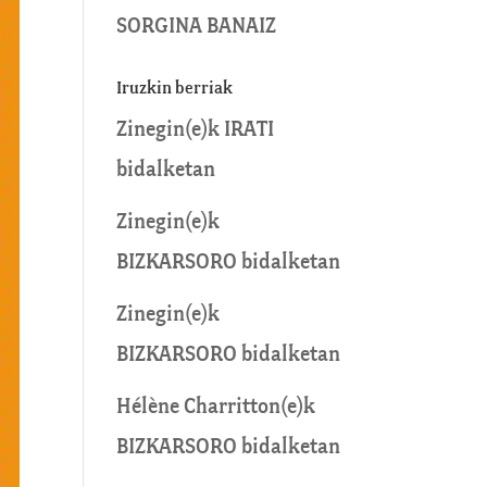
SORGINA BANAIZ
Iruzkin berriak
Zinegin
(e)k
IRATI
bidalketan
Zinegin
(e)k
BIZKARSORO
bidalketan
Zinegin
(e)k
BIZKARSORO
bidalketan
Hélène Charritton
(e)k
BIZKARSORO
bidalketan