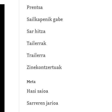
Prentsa
Sailkapenik gabe
Sar hitza
Tailerrak
Trailerra
Zinekontzertuak
Meta
Hasi saioa
Sarreren jarioa