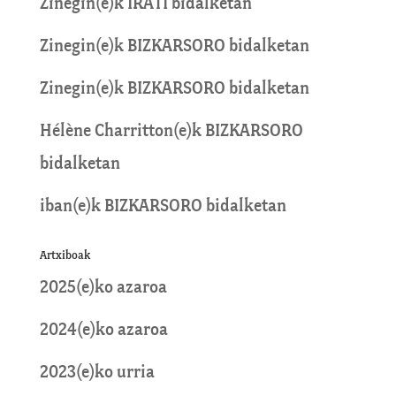
Zinegin
(e)k
IRATI
bidalketan
Zinegin
(e)k
BIZKARSORO
bidalketan
Zinegin
(e)k
BIZKARSORO
bidalketan
Hélène Charritton
(e)k
BIZKARSORO
bidalketan
iban
(e)k
BIZKARSORO
bidalketan
Artxiboak
2025(e)ko azaroa
2024(e)ko azaroa
2023(e)ko urria