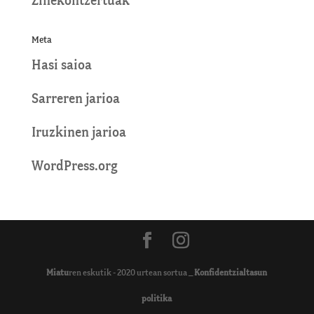
Zinekontzertuak
Meta
Hasi saioa
Sarreren jarioa
Iruzkinen jarioa
WordPress.org
Miatu
ren eskutik - 2020 urtean sortua _
Konfidentzialtasun
politika