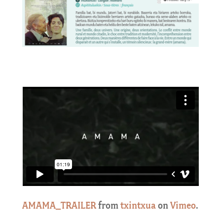
AMAMA_TRAILER
from
txintxua
on
Vimeo
.