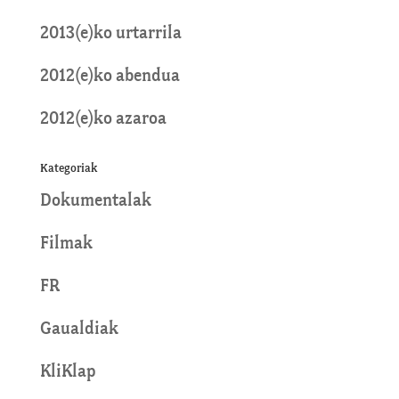
2013(e)ko urtarrila
2012(e)ko abendua
2012(e)ko azaroa
Kategoriak
Dokumentalak
Filmak
FR
Gaualdiak
KliKlap