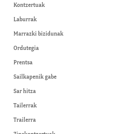
Kontzertuak
Laburrak
Marrazki bizidunak
Ordutegia
Prentsa
Sailkapenik gabe
Sar hitza
Tailerrak
Trailerra