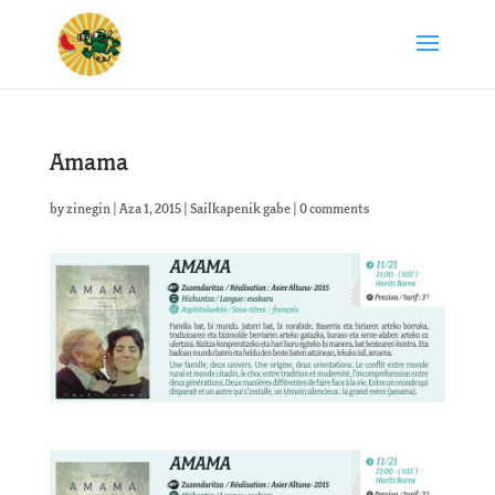
Amama
by
zinegin
|
Aza 1, 2015
|
Sailkapenik gabe
|
0 comments