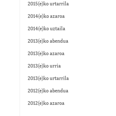
2015(e)ko urtarrila
2014(e)ko azaroa
2014(e)ko uztaila
2013(e)ko abendua
2013(e)ko azaroa
2013(e)ko urria
2013(e)ko urtarrila
2012(e)ko abendua
2012(e)ko azaroa