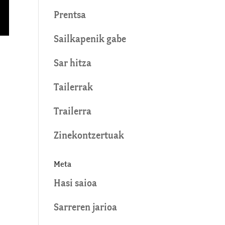
Prentsa
Sailkapenik gabe
Sar hitza
Tailerrak
Trailerra
Zinekontzertuak
Meta
Hasi saioa
Sarreren jarioa