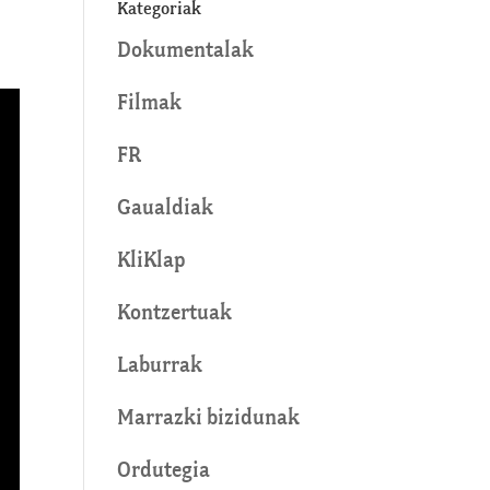
Kategoriak
Dokumentalak
Filmak
FR
Gaualdiak
KliKlap
Kontzertuak
Laburrak
Marrazki bizidunak
Ordutegia