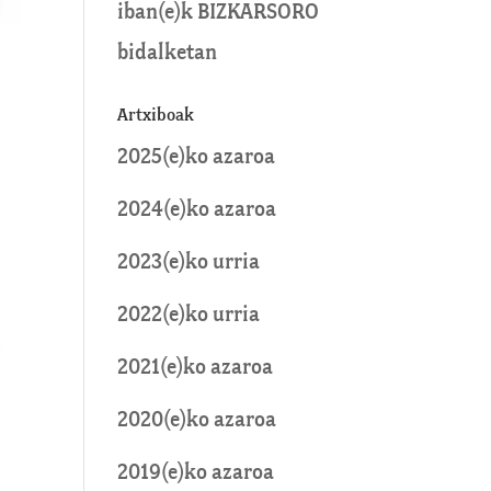
iban
(e)k
BIZKARSORO
bidalketan
Artxiboak
2025(e)ko azaroa
2024(e)ko azaroa
2023(e)ko urria
2022(e)ko urria
2021(e)ko azaroa
2020(e)ko azaroa
2019(e)ko azaroa