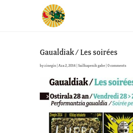
Gaualdiak / Les soirées
by
zinegin
|
Aza 2, 2014
|
Sailkapenik gabe
|
0 comments