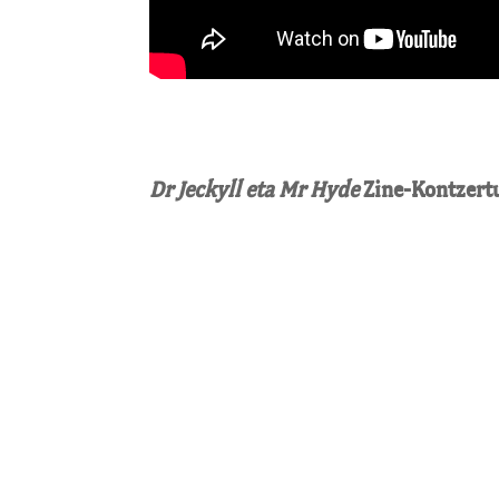
Dr Jeckyll eta Mr Hyde
Zine-Kontzert