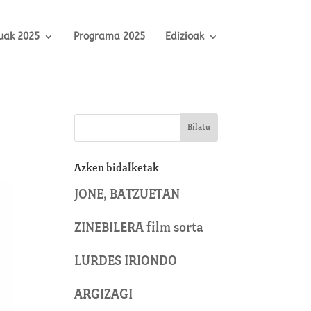
uak 2025
Programa 2025
Edizioak
Azken bidalketak
JONE, BATZUETAN
ZINEBILERA film sorta
LURDES IRIONDO
ARGIZAGI