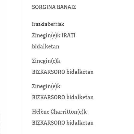
SORGINA BANAIZ
Iruzkin berriak
Zinegin
(e)k
IRATI
bidalketan
Zinegin
(e)k
BIZKARSORO
bidalketan
Zinegin
(e)k
BIZKARSORO
bidalketan
Hélène Charritton
(e)k
BIZKARSORO
bidalketan