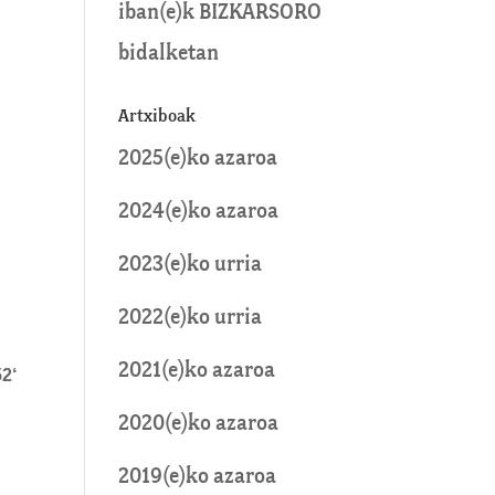
iban
(e)k
BIZKARSORO
bidalketan
Artxiboak
2025(e)ko azaroa
2024(e)ko azaroa
2023(e)ko urria
2022(e)ko urria
2021(e)ko azaroa
52
‘
2020(e)ko azaroa
2019(e)ko azaroa