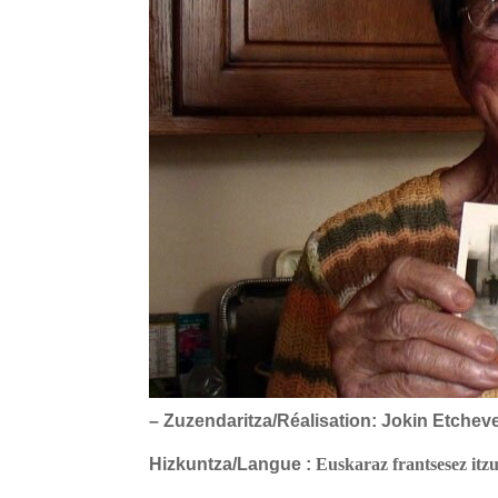
– Zuzendaritza/Réalisation:
Jokin Etchev
Hizkuntza/Langue :
Euskaraz frantsesez
itzu