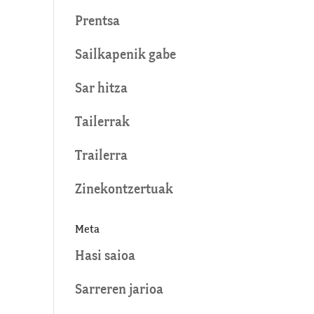
Prentsa
Sailkapenik gabe
Sar hitza
Tailerrak
Trailerra
Zinekontzertuak
Meta
Hasi saioa
Sarreren jarioa