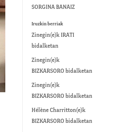
SORGINA BANAIZ
Iruzkin berriak
Zinegin
(e)k
IRATI
bidalketan
Zinegin
(e)k
BIZKARSORO
bidalketan
Zinegin
(e)k
BIZKARSORO
bidalketan
Hélène Charritton
(e)k
BIZKARSORO
bidalketan