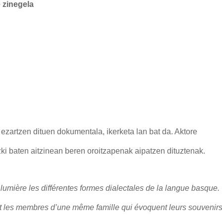
 zinegela
ezartzen dituen dokumentala, ikerketa lan bat da. Aktore
zki baten aitzinean beren oroitzapenak aipatzen dituztenak.
lumière les différentes formes dialectales de la langue basque.
t les membres d’une même famille qui évoquent leurs souvenirs