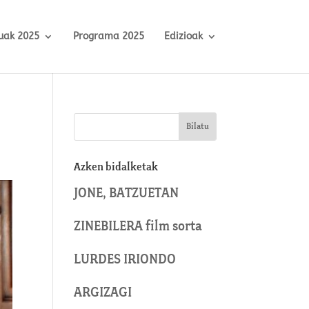
uak 2025
Programa 2025
Edizioak
Azken bidalketak
JONE, BATZUETAN
ZINEBILERA film sorta
LURDES IRIONDO
ARGIZAGI