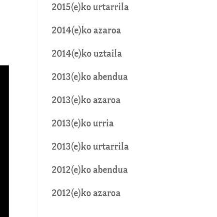
2015(e)ko urtarrila
2014(e)ko azaroa
2014(e)ko uztaila
2013(e)ko abendua
2013(e)ko azaroa
2013(e)ko urria
2013(e)ko urtarrila
2012(e)ko abendua
2012(e)ko azaroa