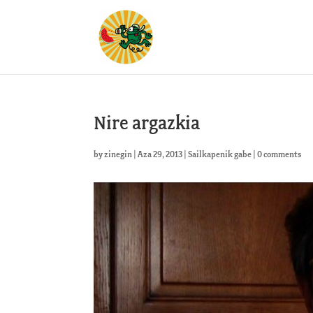
Nire argazkia
by
zinegin
|
Aza 29, 2013
|
Sailkapenik gabe
|
0 comments