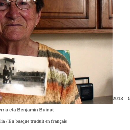
2013 –
erria
eta
Benjamin Buinat
lia
/ En basque
traduit
en français