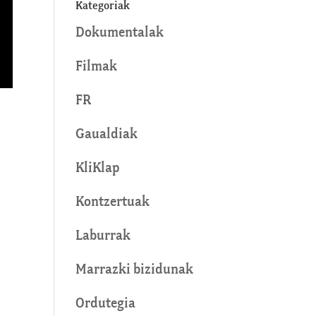
Kategoriak
Dokumentalak
Filmak
FR
Gaualdiak
KliKlap
Kontzertuak
Laburrak
Marrazki bizidunak
Ordutegia