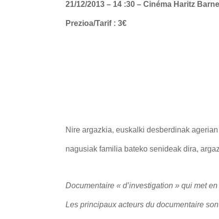
21
/12/2013 –
1
4
:
3
0 –
Cinéma Haritz Barne
Prezioa/Tarif :
3€
Nire argazkia, euskalki desberdinak agerian 
nagusiak familia bateko senideak dira, arga
Documentaire « d’investigation » qui met en 
Les principaux acteurs du documentaire son