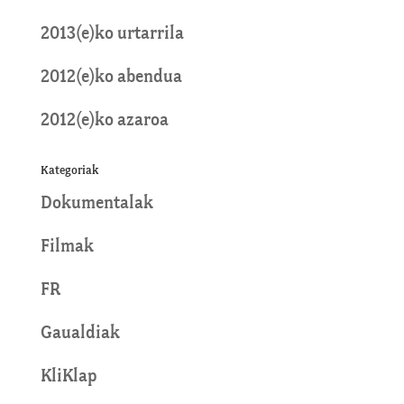
2013(e)ko urtarrila
2012(e)ko abendua
2012(e)ko azaroa
Kategoriak
Dokumentalak
Filmak
FR
Gaualdiak
KliKlap