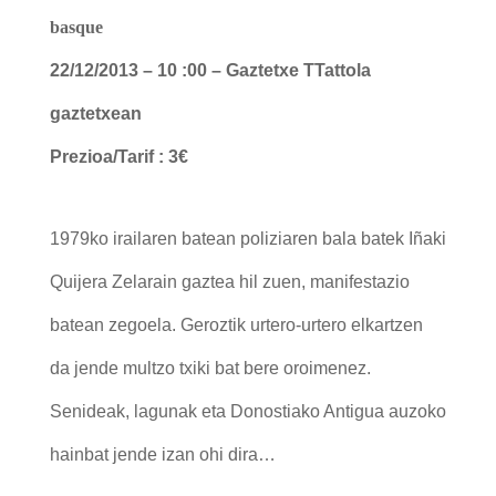
basque
22
/12/2013 – 10 :00 – Gaztetxe TTattola
gaztetxean
Prezioa/Tarif : 3€
1979ko irailaren batean poliziaren bala batek Iñaki
Quijera Zelarain gaztea hil zuen, manifestazio
batean zegoela. Geroztik urtero-urtero elkartzen
da jende multzo txiki bat bere oroimenez.
Senideak, lagunak eta Donostiako Antigua auzoko
hainbat jende izan ohi dira…