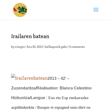
Irailaren batean
by
zinegin
|
Aza 30, 2013
|
Sailkapenik gabe
|
0 comments
2013 – 42′ –
Zuzendaritza/Réalisation:
Blanca Celestino
Hizkuntza/Langue :
Eus eta Esp euskarazko
azpitituluekin / Basque et espagnol sous-titré en