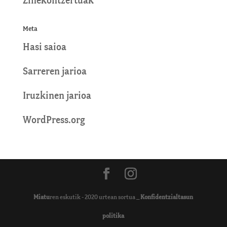
Zinekontzertuak
Meta
Hasi saioa
Sarreren jarioa
Iruzkinen jarioa
WordPress.org
Miatu
ren eskutik - 2020 urtean sortua _
Konfidentzialtasun
politika