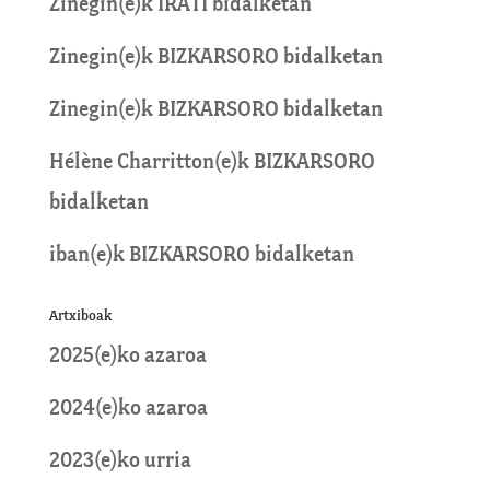
Zinegin
(e)k
IRATI
bidalketan
Zinegin
(e)k
BIZKARSORO
bidalketan
Zinegin
(e)k
BIZKARSORO
bidalketan
Hélène Charritton
(e)k
BIZKARSORO
bidalketan
iban
(e)k
BIZKARSORO
bidalketan
Artxiboak
2025(e)ko azaroa
2024(e)ko azaroa
2023(e)ko urria