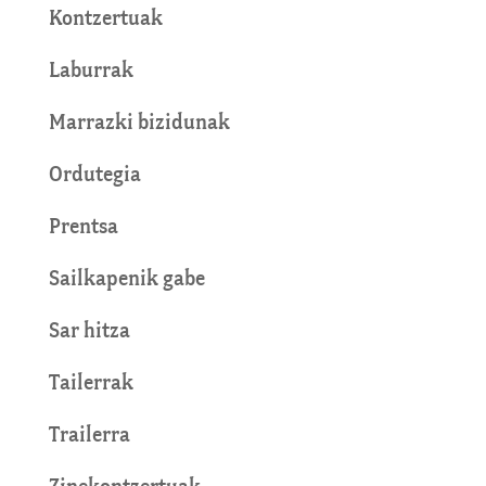
Kontzertuak
Laburrak
Marrazki bizidunak
Ordutegia
Prentsa
Sailkapenik gabe
Sar hitza
Tailerrak
Trailerra