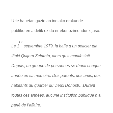
Urte hauetan guzietan inolako erakunde
publikoren aldetik ez du errekonozimendurik jaso.
er
Le 1
septembre 1979, la balle d’un policier tua
Iñaki Quijera Zelarain, alors qu’il manifestait.
Depuis, un groupe de personnes se réunit chaque
année en sa mémoire. Des parents, des amis, des
habitants du quartier du vieux Donosti…Durant
toutes ces années, aucune institution publique n’a
parlé de l’affaire.