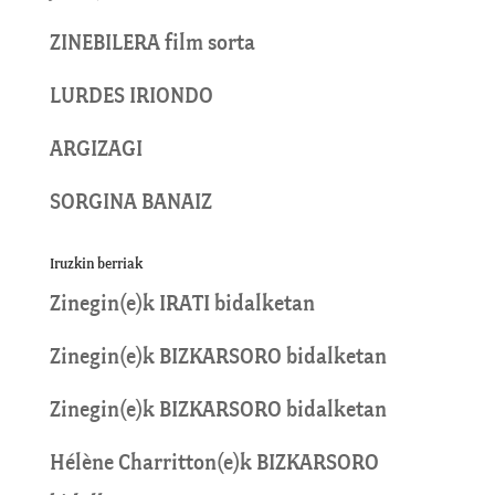
ZINEBILERA film sorta
LURDES IRIONDO
ARGIZAGI
SORGINA BANAIZ
Iruzkin berriak
Zinegin
(e)k
IRATI
bidalketan
Zinegin
(e)k
BIZKARSORO
bidalketan
Zinegin
(e)k
BIZKARSORO
bidalketan
Hélène Charritton
(e)k
BIZKARSORO