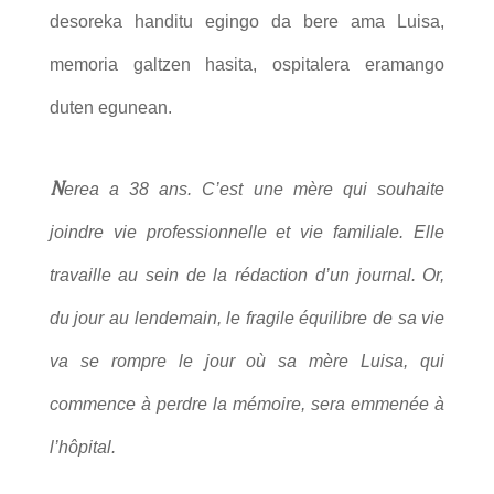
desoreka handitu egingo da bere ama Luisa,
memoria galtzen hasita, ospitalera eramango
duten egunean.
N
erea a 38 ans. C’est une mère qui souhaite
joindre vie professionnelle et vie familiale. Elle
travaille au sein de la rédaction d’un journal. Or,
du jour au lendemain, le fragile équilibre de sa vie
va se rompre le jour où sa mère Luisa, qui
commence à perdre la mémoire, sera emmenée à
l’hôpital.