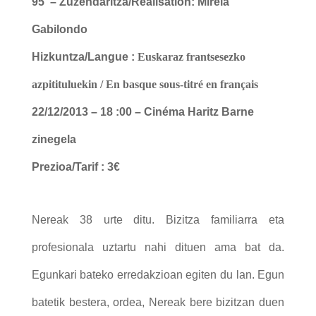
95′ – Zuzendaritza/Réalisation:
Mireia
Gabilondo
Hizkuntza/Langue :
Euskaraz frantsesezko
azpitituluekin / En basque sous-titré en français
22
/12/2013 – 18 :00 – Cinéma Haritz Barne
zinegela
Prezioa/Tarif : 3€
Nereak 38 urte ditu. Bizitza familiarra eta
profesionala uztartu nahi dituen ama bat da.
Egunkari bateko erredakzioan egiten du lan. Egun
batetik bestera, ordea, Nereak bere bizitzan duen