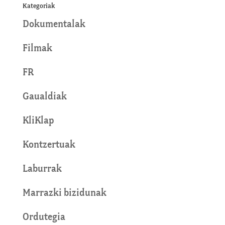
Kategoriak
Dokumentalak
Filmak
FR
Gaualdiak
KliKlap
Kontzertuak
Laburrak
Marrazki bizidunak
Ordutegia