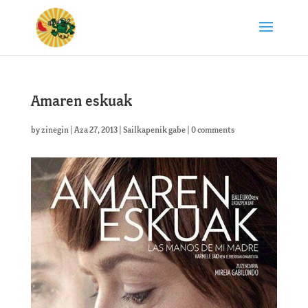
Amaren eskuak
by
zinegin
|
Aza 27, 2013
|
Sailkapenik gabe
|
0 comments