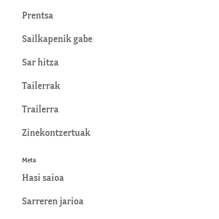
Prentsa
Sailkapenik gabe
Sar hitza
Tailerrak
Trailerra
Zinekontzertuak
Meta
Hasi saioa
Sarreren jarioa