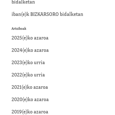
bidalketan
iban
(e)k
BIZKARSORO
bidalketan
Artxiboak
2025(e)ko azaroa
2024(e)ko azaroa
2023(e)ko urria
2022(e)ko urria
2021(e)ko azaroa
2020(e)ko azaroa
2019(e)ko azaroa