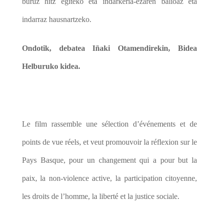
buruz hitz egiteko eta indarkeria-ezaren balioaz eta
indarraz hausnartzeko.
Ondotik, debatea Iñaki Otamendirekin, Bidea
Helburuko kidea.
Le film rassemble une sélection d’événements et de
points de vue réels, et veut promouvoir la réflexion sur le
Pays Basque, pour un changement qui a pour but la
paix, la non-violence active, la participation citoyenne,
les droits de l’homme, la liberté et la justice sociale.