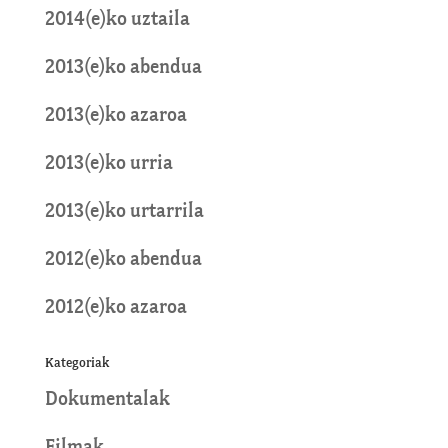
2014(e)ko uztaila
2013(e)ko abendua
2013(e)ko azaroa
2013(e)ko urria
2013(e)ko urtarrila
2012(e)ko abendua
2012(e)ko azaroa
Kategoriak
Dokumentalak
Filmak