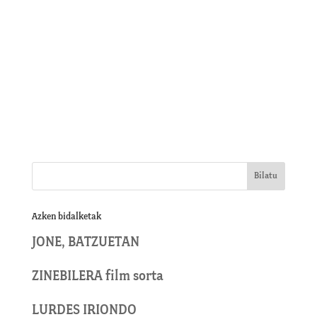
Azken bidalketak
JONE, BATZUETAN
ZINEBILERA film sorta
LURDES IRIONDO