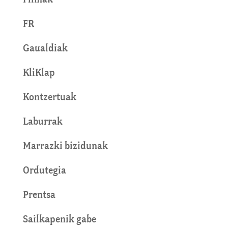
FR
Gaualdiak
KliKlap
Kontzertuak
Laburrak
Marrazki bizidunak
Ordutegia
Prentsa
Sailkapenik gabe