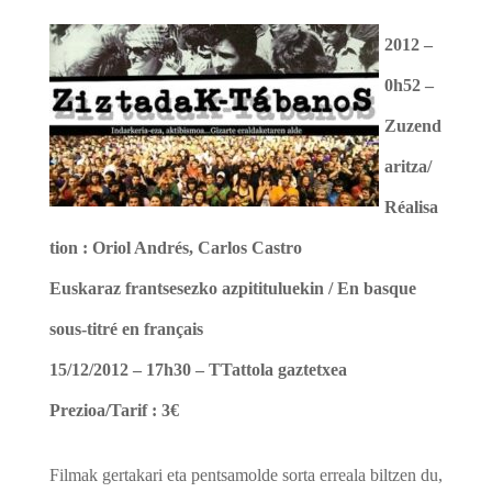
2012 –
0h52 –
Zuzend
aritza/
Réalisa
tion :
Oriol Andrés, Carlos Castro
Euskaraz frantsesezko azpitituluekin / En basque
sous-titré en français
15/12/2012 – 17h30 –
TTattola gaztetxea
Prezioa/Tarif : 3€
Filmak gertakari eta pentsamolde sorta erreala biltzen du,