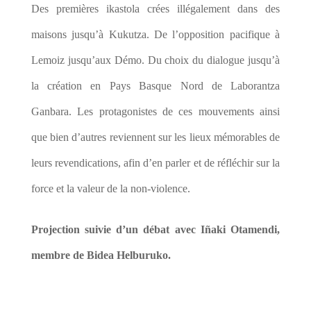
Des premières ikastola crées illégalement dans des
maisons jusqu’à Kukutza. De l’opposition pacifique à
Lemoiz jusqu’aux Démo. Du choix du dialogue jusqu’à
la création en Pays Basque Nord de Laborantza
Ganbara. Les protagonistes de ces mouvements ainsi
que bien d’autres reviennent sur les lieux mémorables de
leurs revendications, afin d’en parler et de réfléchir sur la
force et la valeur de la non-violence.
Projection suivie d’un débat avec Iñaki Otamendi,
membre de Bidea Helburuko.