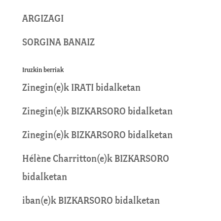
ARGIZAGI
SORGINA BANAIZ
Iruzkin berriak
Zinegin
(e)k
IRATI
bidalketan
Zinegin
(e)k
BIZKARSORO
bidalketan
Zinegin
(e)k
BIZKARSORO
bidalketan
Hélène Charritton
(e)k
BIZKARSORO
bidalketan
iban
(e)k
BIZKARSORO
bidalketan