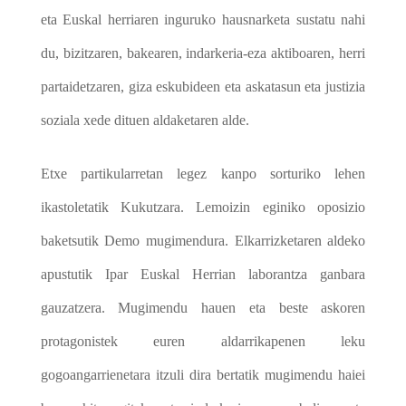
eta Euskal herriaren inguruko hausnarketa sustatu nahi
du, bizitzaren, bakearen, indarkeria-eza aktiboaren, herri
partaidetzaren, giza eskubideen eta askatasun eta justizia
soziala xede dituen aldaketaren alde.
Etxe partikularretan legez kanpo sorturiko lehen
ikastoletatik Kukutzara. Lemoizin eginiko oposizio
baketsutik Demo mugimendura. Elkarrizketaren aldeko
apustutik Ipar Euskal Herrian laborantza ganbara
gauzatzera. Mugimendu hauen eta beste askoren
protagonistek euren aldarrikapenen leku
gogoangarrienetara itzuli dira bertatik mugimendu haiei