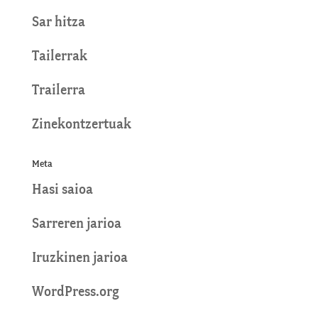
Sar hitza
Tailerrak
Trailerra
Zinekontzertuak
Meta
Hasi saioa
Sarreren jarioa
Iruzkinen jarioa
WordPress.org