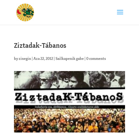
Ziztadak-Tábanos
by
zinegin
|
Aza 22, 2012
|
Sailkapenik gabe
|
0 comments