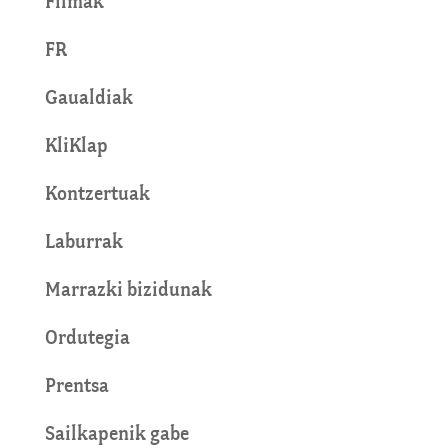
Filmak
FR
Gaualdiak
KliKlap
Kontzertuak
Laburrak
Marrazki bizidunak
Ordutegia
Prentsa
Sailkapenik gabe