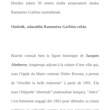
Herriko azken 50 urteen irudia proposatzen dauku
Ramuntxo Garbisu zuzendariak.
Ondotik, solasaldia Ramuntxo Garbisu-rekin.
Biarritz connait bien la figure historique de
Jacques
Abeberry
, longtemps adjoint à la culture d’une ville qui,
sous l’égide du Maire centriste Didier Borotra, a permis
de “réveiller la belle endormie” à partir de 1991. Elu
sous l’étiquette “abertzale” (nationaliste basque), “
Jakes
”
s’est fortement engagé dès 1963 pour défendre sa vision