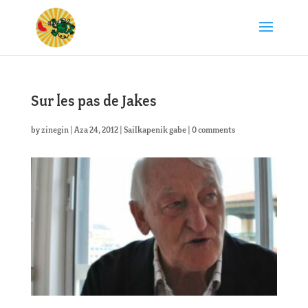
Sur les pas de Jakes
by
zinegin
|
Aza 24, 2012
|
Sailkapenik gabe
|
0 comments