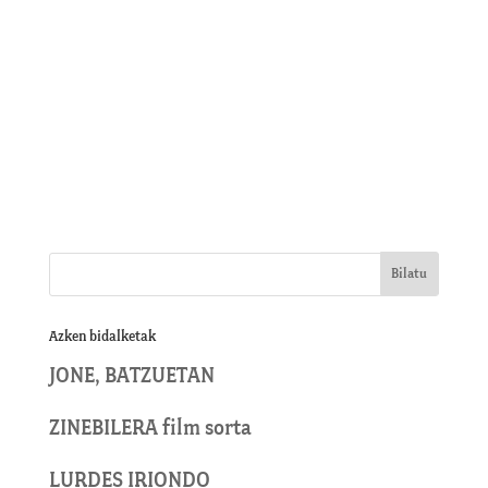
Azken bidalketak
JONE, BATZUETAN
ZINEBILERA film sorta
LURDES IRIONDO