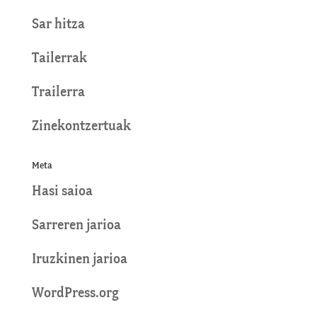
Sar hitza
Tailerrak
Trailerra
Zinekontzertuak
Meta
Hasi saioa
Sarreren jarioa
Iruzkinen jarioa
WordPress.org