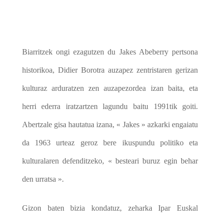
Biarritzek ongi ezagutzen du Jakes Abeberry pertsona
historikoa, Didier Borotra auzapez zentristaren gerizan
kulturaz arduratzen zen auzapezordea izan baita, eta
herri ederra iratzartzen lagundu baitu 1991tik goiti.
Abertzale gisa hautatua izana, « Jakes » azkarki engaiatu
da 1963 urteaz geroz bere ikuspundu politiko eta
kulturalaren defenditzeko, « besteari buruz egin behar
den urratsa ».
Gizon baten bizia kondatuz, zeharka Ipar Euskal