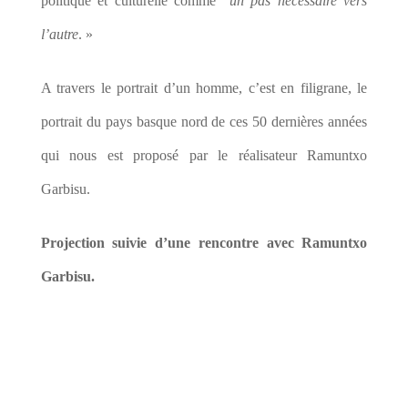
politique et culturelle comme “
un pas nécessaire vers
l’autre
. »
A travers le portrait d’un homme, c’est en filigrane, le
portrait du pays basque nord de ces 50 dernières années
qui nous est proposé par le réalisateur Ramuntxo
Garbisu.
Projection suivie d’une rencontre avec Ramuntxo
Garbisu.