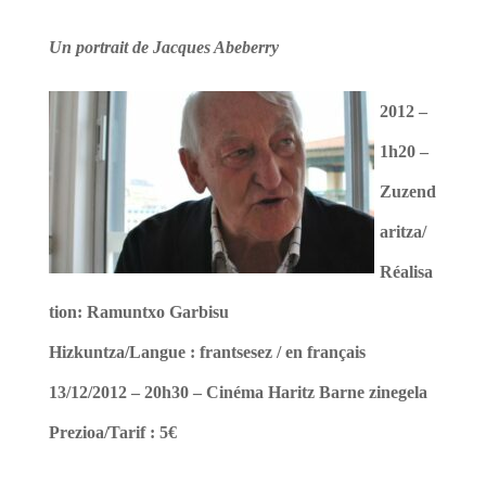
Un portrait de Jacques Abeberry
2012 –
1h20 –
Zuzend
aritza/
Réalisa
tion: Ramuntxo Garbisu
Hizkuntza/Langue : frantsesez / en français
13/12/2012 – 20h30 – Cinéma Haritz Barne zinegela
Prezioa/Tarif : 5€