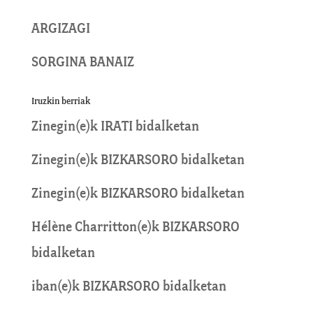
ARGIZAGI
SORGINA BANAIZ
Iruzkin berriak
Zinegin
(e)k
IRATI
bidalketan
Zinegin
(e)k
BIZKARSORO
bidalketan
Zinegin
(e)k
BIZKARSORO
bidalketan
Hélène Charritton
(e)k
BIZKARSORO
bidalketan
iban
(e)k
BIZKARSORO
bidalketan