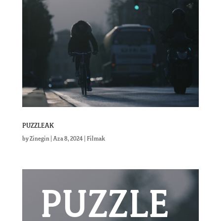
PUZZLEAK
by
Zinegin
|
Aza 8, 2024
|
Filmak
PUZZLE