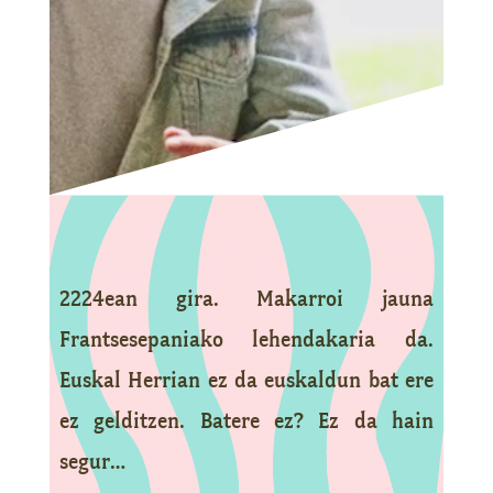
2224ean gira. Makarroi jauna
Frantsesepaniako lehendakaria da.
Euskal Herrian ez da euskaldun bat ere
ez gelditzen. Batere ez? Ez da hain
segur…