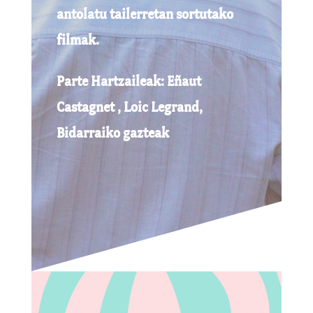
antolatu tailerretan sortutako
filmak.
Parte Hartzaileak: Eñaut
Castagnet , Loic Legrand,
Bidarraiko gazteak