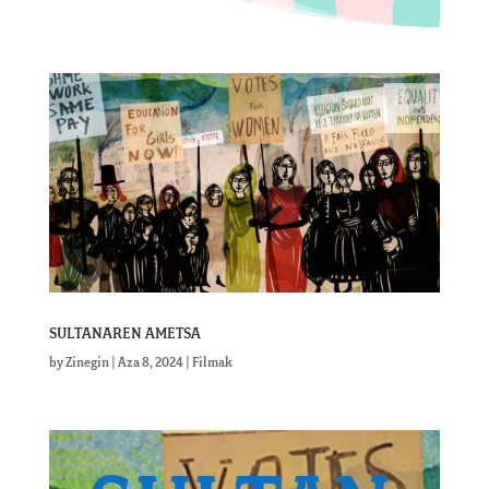
SULTANAREN AMETSA
by
Zinegin
|
Aza 8, 2024
|
Filmak