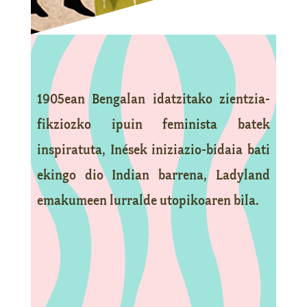
1905ean Bengalan idatzitako zientzia-
fikziozko ipuin feminista batek
inspiratuta, Inések iniziazio-bidaia bati
ekingo dio Indian barrena, Ladyland
emakumeen lurralde utopikoaren bila.