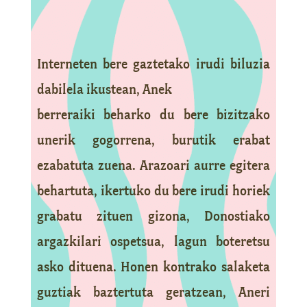
Interneten bere gaztetako irudi biluzia
dabilela ikustean, Anek
berreraiki beharko du bere bizitzako
unerik gogorrena, burutik erabat
ezabatuta zuena. Arazoari aurre egitera
behartuta, ikertuko du bere irudi horiek
grabatu zituen gizona, Donostiako
argazkilari ospetsua, lagun boteretsu
asko dituena. Honen kontrako salaketa
guztiak baztertuta geratzean, Aneri