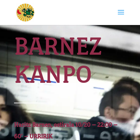
BARNEZ
KANPO
Haritz Barnen, ostirala 10/20 – 22:00 –
60′ – URRIRIK