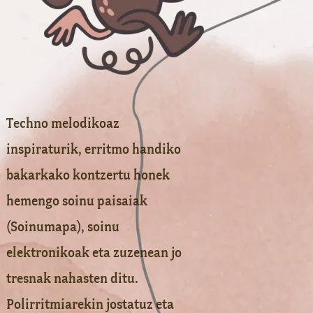
Techno melodikoaz
inspiraturik, erritmo handiko
bakarkako kontzertu honek
hemengo soinu paisaiak
(Soinumapa), soinu
elektronikoak eta zuzenean jo
tresnak nahasten ditu.
Polirritmiarekin jostatuz eta