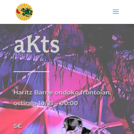
aKts
Haritz Barne ondoko frontoian,
ostirala 10/21 – 00:00
5€