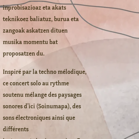
inprobisazioaz eta akats
teknikoez baliatuz, burua eta
zangoak askatzen dituen
musika momentu bat
proposatzen du.
Inspiré par la techno mélodique,
ce concert solo au rythme
soutenu mélange des paysages
sonores d’ici (Soinumapa), des
sons électroniques ainsi que
différents