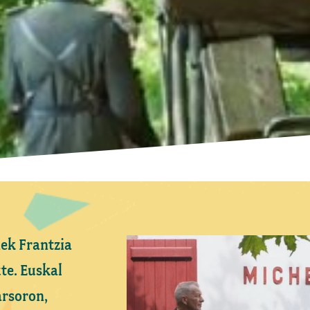
ek Frantzia
te. Euskal
arsoron,