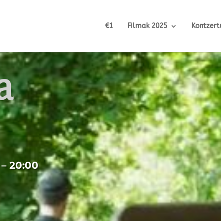
€1
Filmak 2025
Kontzert
a
 – 20:00