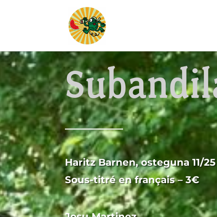
Subandil
Haritz Barnen, osteguna 11/25
Sous-titré en français – 3€
Josu Martinez