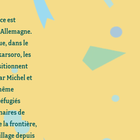
ce est
’Allemagne.
e, dans le
karsoro, les
sitionnent
ar Michel et
 même
éfugiés
naires de
e la frontière,
illage depuis