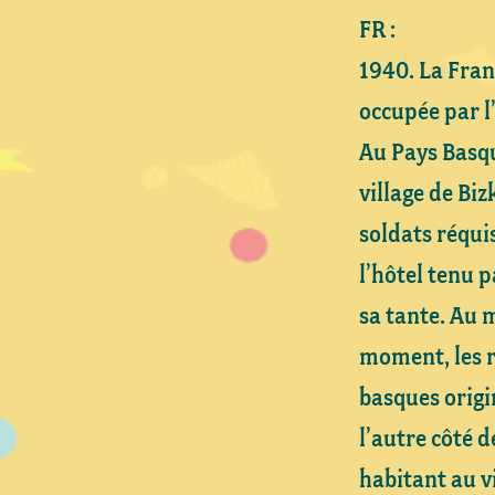
FR :
1940. La Fran
occupée par l
Au Pays Basqu
village de Biz
soldats réqui
l’hôtel tenu p
sa tante. Au
moment, les r
basques origi
l’autre côté d
habitant au v