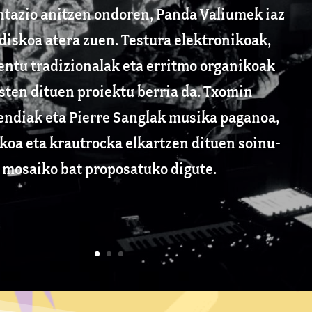
tazio anitzen ondoren, Panda Valiumek iaz
diskoa atera zuen. Testura elektronikoak,
ntu tradizionalak eta erritmo organikoak
ten dituen proiektu berria da. Txomin
ndiak eta Pierre Sanglak musika paganoa,
koa eta krautrocka elkartzen dituen soinu-
mosaiko bat proposatuko digute.