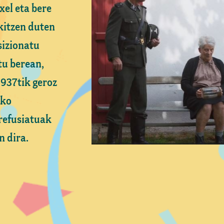
el eta bere
kitzen duten
sizionatu
u berean,
1937tik geroz
iko
refusiatuak
n dira.