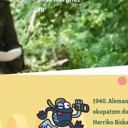
18′
1940. Aleman
okupatzen du
Herriko Bizk