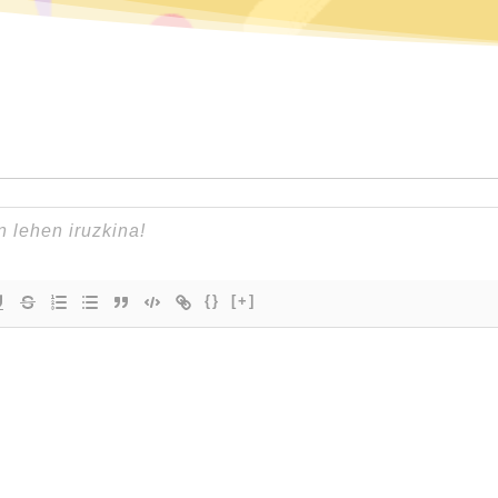
{}
[+]