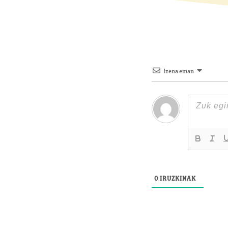
Izena eman
0
IRUZKINAK