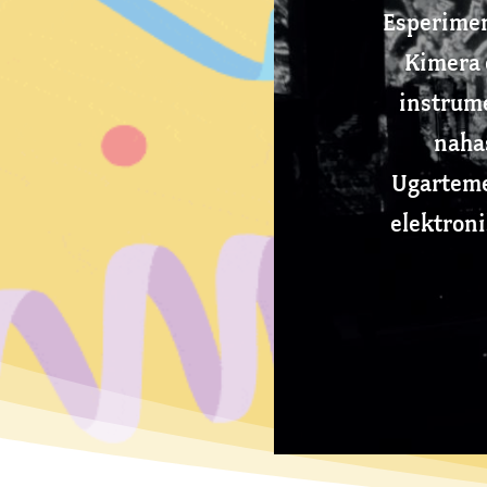
Esperimen
Kimera 
instrume
nahas
Ugarteme
elektroni