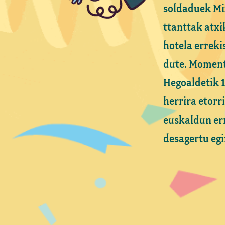
soldaduek Mix
ttanttak atxi
hotela erreki
dute. Moment
Hegoaldetik 
herrira etorr
euskaldun er
desagertu egi