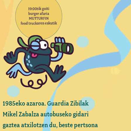
1985eko azaroa. Guardia Zibilak
Mikel Zabalza autobuseko gidari
gaztea atxilotzen du, beste pertsona