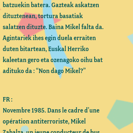
batzuekin batera. Gazteak askatzen
dituztenean, tortura basatiak
salatzen dituzte. Baina Mikel falta da.
Agintariek ihes egin duela erraiten
duten bitartean, Euskal Herriko
kaleetan gero eta ozenagoko oihu bat
adituko da : “Non dago Mikel?”
FR :
Novembre 1985. Dans le cadre d’une
opération antiterroriste, Mikel
Zabalza, un jeune conducteur de bus,