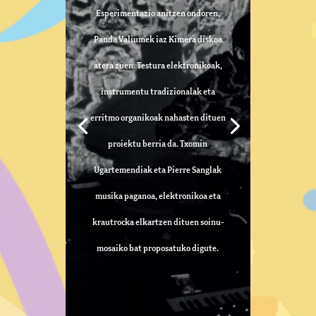
Esperimentazio anitzen ondoren,
Panda Valiumek iaz Kimera diskoa
atera zuen. Testura elektronikoak,
instrumentu tradizionalak eta
erritmo organikoak nahasten dituen
proiektu berria da. Txomin
Ugartemendiak eta Pierre Sanglak
musika paganoa, elektronikoa eta
krautrocka elkartzen dituen soinu-
mosaiko bat proposatuko digute.