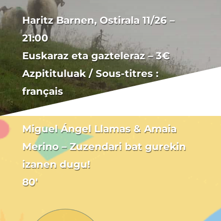
Haritz Barnen, Ostirala 11/26 –
21:00
Euskaraz eta gazteleraz – 3€
Azpitituluak / Sous-titres :
français
Miguel Ángel Llamas & Amaia
Merino – Zuzendari bat gurekin
izanen dugu!
80′