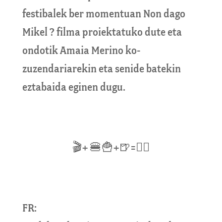
festibalek ber momentuan Non dago
Mikel ? filma proiektatuko dute eta
ondotik Amaia Merino ko-
zuzendariarekin eta senide batekin
eztabaida eginen dugu.
🎬+ 🍔🍟+🍺=👌🏽
FR: