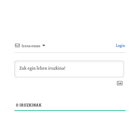
Login
Izena eman
0
IRUZKINAK